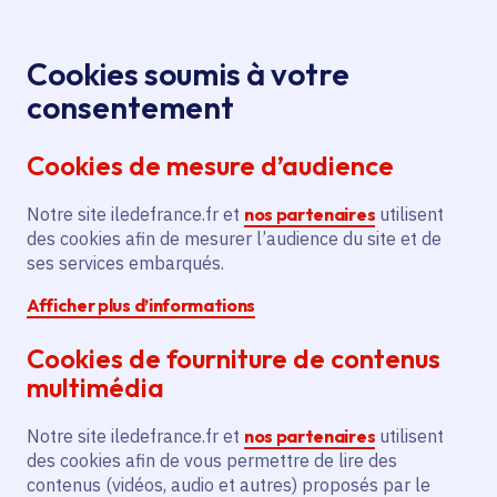
Panneau de gestion des cookies
Aller au menu
Aller au contenu principal
Aller au pied de page
Menu
Je re
Cookies soumis à votre
consentement
Tous les services
Ma Région près de
Accueil
Soutien
chez moi
Culture
Spectacle vivant
Cookies de mesure d’audience
au Cabaret Contemporain
Notre site iledefrance.fr et
Soutien au Cabaret
nos partenaires
utilisent
des cookies afin de mesurer l’audience du site et de
Contemporain
ses services embarqués.
Afficher plus d’informations
Spectacle vivant
Cookies de fourniture de contenus
Communes
Paris 3e Arrondissement
(75)
,
Paris 4e Arrondissement
(75)
,
multimédia
Paris 18e Arrondissement
(75)
,
Paris 19e Arrondissement
(75)
,
Lire plus
+
Notre site iledefrance.fr et
nos partenaires
utilisent
Voté en 2025
des cookies afin de vous permettre de lire des
contenus (vidéos, audio et autres) proposés par le