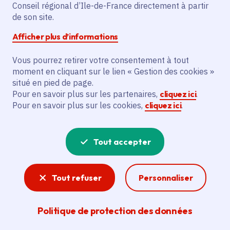
Conseil régional d’Ile-de-France directement à partir
Description
de son site.
Le projet vise à organiser des résidences,
Afficher plus d’informations
diffuser des concerts et proposer des
actions culturelles, bénéficiant à Le
Vous pourrez retirer votre consentement à tout
Cabaret Contemporain, MJC Chaville,
moment en cliquant sur le lien « Gestion des cookies »
situé en pied de page.
Conservatoire de Versailles, 104 et Lycée
Pour en savoir plus sur les partenaires,
cliquez ici
.
Gustave Monod d’Enghien-les-Bains.
Pour en savoir plus sur les cookies,
cliquez ici
.
Voir la délibération
Tout accepter
Spectacle vivant
Tout refuser
Personnaliser
La création francilienne est riche. L'action
régionale pour la culture vise à soutenir les
Politique de protection des données
artistes et toutes les formes de pratiques