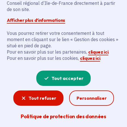
Conseil régional d’Ile-de-France directement à partir
Le projet vise à organiser 8 résidences
de son site.
courtes de 5 jours, une résidence de
Afficher plus d’informations
reprise, 50 représentations et 64 heures
d’actions culturelles. Il bénéficie
Vous pourrez retirer votre consentement à tout
principalement aux artistes associés de
moment en cliquant sur le lien « Gestion des cookies »
Full Rhizome, une SCIC spécialisée dans le
situé en pied de page.
Pour en savoir plus sur les partenaires,
cliquez ici
.
jazz et les musiques contemporaines. Les
Pour en savoir plus sur les cookies,
cliquez ici
.
actions incluent des résidences en Île-de-
France, des représentations et des
actions culturelles en lycées, favorisant la
Tout accepter
diversité artistique et la diffusion des
œuvres.
Tout refuser
Personnaliser
Voir la délibération
Politique de protection des données