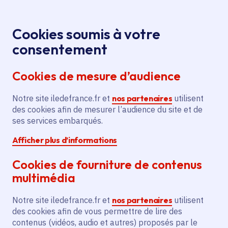
Panneau de gestion des cookies
Aller au menu
Aller au contenu principal
Aller au pied de page
Menu
Je re
Cookies soumis à votre
consentement
Tous les services
Ma Région près de
Accueil
Soutien
chez moi
Culture
Spectacle vivant
Cookies de mesure d’audience
à la société coopérative Full Rhizome
Notre site iledefrance.fr et
Soutien à la société
nos partenaires
utilisent
des cookies afin de mesurer l’audience du site et de
coopérative Full Rhizome
ses services embarqués.
Afficher plus d’informations
Spectacle vivant
Cookies de fourniture de contenus
Communes
Paris 11e Arrondissement
(75)
,
Paris 11e Arrondissement
(75)
multimédia
Voté en 2025
Notre site iledefrance.fr et
nos partenaires
utilisent
des cookies afin de vous permettre de lire des
Description
contenus (vidéos, audio et autres) proposés par le