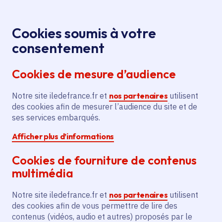
Panneau de gestion des cookies
Aller au menu
Aller au contenu principal
Aller au pied de page
Menu
Je re
Cookies soumis à votre
consentement
Tous les services
Ma Région près de
Accueil
Soutien
chez moi
Culture
Spectacle vivant
Cookies de mesure d’audience
à l’ensemble de musique contemporaine Court-
Circuit
Notre site iledefrance.fr et
nos partenaires
utilisent
des cookies afin de mesurer l’audience du site et de
Soutien à l’ensemble de
ses services embarqués.
musique contemporaine
Afficher plus d’informations
Court-Circuit
Cookies de fourniture de contenus
Spectacle vivant
multimédia
Communes
Courbevoie
(92)
,
Versailles
(78)
,
Notre site iledefrance.fr et
nos partenaires
utilisent
Paris 17e Arrondissement
(75)
des cookies afin de vous permettre de lire des
Voté en 2025
contenus (vidéos, audio et autres) proposés par le