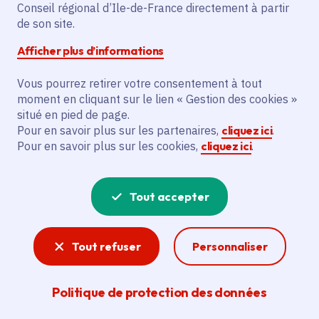
Conseil régional d’Ile-de-France directement à partir
de son site.
Description
Afficher plus d’informations
Le projet vise à soutenir l’Ensemble Court-
Circuit, un ensemble de musique
Vous pourrez retirer votre consentement à tout
contemporaine, en finançant des
moment en cliquant sur le lien « Gestion des cookies »
situé en pied de page.
résidences en Île-de-France, la diffusion
Pour en savoir plus sur les partenaires,
cliquez ici
.
de 18 concerts et formats
Pour en savoir plus sur les cookies,
cliquez ici
.
interdisciplinaires (6 nouvelles créations)
et 158 heures de projets d’action
culturelle. L’initiative bénéficie
Tout accepter
principalement à des publics variés, avec
une attention particulière aux jeunes
Tout refuser
Personnaliser
générations, aux compositrices femmes et
aux actions de transmission dans les
conservatoires. L’objectif est de valoriser
Politique de protection des données
la création musicale contemporaine et la