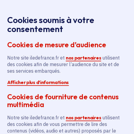
Panneau de gestion des cookies
Aller au menu
Aller au contenu principal
Aller au pied de page
Menu
Je re
Cookies soumis à votre
Salon de
Toutes les actualités
Accueil
consentement
l’agriculture 2026 : plongée au cœur du Pavillon de
Cookies de mesure d’audience
l'Île-de-France
Notre site iledefrance.fr et
nos partenaires
utilisent
des cookies afin de mesurer l’audience du site et de
Actualité
Agriculture
ses services embarqués.
Afficher plus d’informations
Salon de l’agriculture
Cookies de fourniture de contenus
2026 : plongée au
multimédia
cœur du Pavillon de
Notre site iledefrance.fr et
nos partenaires
utilisent
l'Île-de-France
des cookies afin de vous permettre de lire des
contenus (vidéos, audio et autres) proposés par le