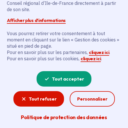
Conseil régional d’Ile-de-France directement à partir
de son site.
Afficher plus d’informations
Partager
Vous pourrez retirer votre consentement à tout
Partager sur Facebook
Partager sur Twitter
Partager sur Linkedin
Copier dans le presse-papier
moment en cliquant sur le lien « Gestion des cookies »
situé en pied de page.
Pour en savoir plus sur les partenaires,
cliquez ici
.
Date de publication
Publié 25 février 2026
Pour en savoir plus sur les cookies,
cliquez ici
.
Temps de lecture
5 minutes
Tout accepter
Agrandir l'image
Tout refuser
Personnaliser
Politique de protection des données