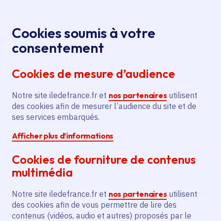
Panneau de gestion des cookies
Aller au menu
Aller au contenu principal
Aller au pied de page
Menu
Je re
Cookies soumis à votre
Salon de
Toutes les actualités
Accueil
consentement
l'agriculture 2026 : tout ce qu'il faut pour manger
Cookies de mesure d’audience
local à la Ferme du moulin du Haubert
Notre site iledefrance.fr et
nos partenaires
utilisent
des cookies afin de mesurer l’audience du site et de
Actualité
Agriculture
Brueil-en-Vexin
ses services embarqués.
Afficher plus d’informations
Sailly
Cookies de fourniture de contenus
Salon de l'agriculture
multimédia
2026 : tout ce qu'il faut
Notre site iledefrance.fr et
nos partenaires
utilisent
pour manger local à la
des cookies afin de vous permettre de lire des
contenus (vidéos, audio et autres) proposés par le