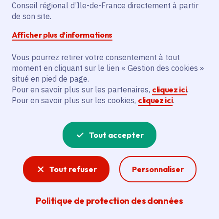
Ferme du moulin du
Conseil régional d’Ile-de-France directement à partir
de son site.
Haubert
Afficher plus d’informations
Vous pourrez retirer votre consentement à tout
moment en cliquant sur le lien « Gestion des cookies »
situé en pied de page.
Partager
Pour en savoir plus sur les partenaires,
cliquez ici
.
Pour en savoir plus sur les cookies,
cliquez ici
.
Partager sur Facebook
Partager sur Twitter
Partager sur Linkedin
Copier dans le presse-papier
Tout accepter
Date de publication
Publié 18 février 2026
Temps de lecture
5 minutes
Tout refuser
Personnaliser
Agrandir l'image
Politique de protection des données