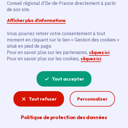
Partager
Conseil régional d’Ile-de-France directement à partir
de son site.
Partager sur Facebook
Partager sur Twitter
Partager sur Linkedin
Copier dans le presse-papier
Afficher plus d’informations
Date de publication
Publié 31 août 2023
Vous pourrez retirer votre consentement à tout
moment en cliquant sur le lien « Gestion des cookies »
Temps de lecture
6 minutes
situé en pied de page.
Pour en savoir plus sur les partenaires,
cliquez ici
.
Pour en savoir plus sur les cookies,
cliquez ici
.
Agrandir l'image
Tout accepter
Tout refuser
Personnaliser
Politique de protection des données