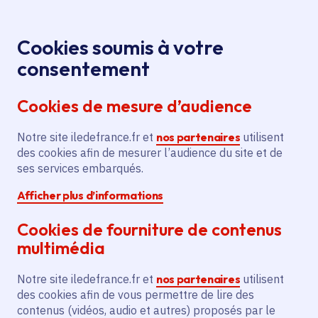
Panneau de gestion des cookies
Aller au menu
Aller au contenu principal
Aller au pied de page
Menu
Je re
Cookies soumis à votre
Lycées : les
Toutes les actualités
Accueil
consentement
nouveautés de la rentrée 2023
Cookies de mesure d’audience
Notre site iledefrance.fr et
nos partenaires
utilisent
Actualité
Lycée
Orientation
des cookies afin de mesurer l’audience du site et de
ses services embarqués.
Formation professionnelle
Afficher plus d’informations
Lycées : les nouveautés
Cookies de fourniture de contenus
de la rentrée 2023
multimédia
Notre site iledefrance.fr et
nos partenaires
utilisent
des cookies afin de vous permettre de lire des
contenus (vidéos, audio et autres) proposés par le