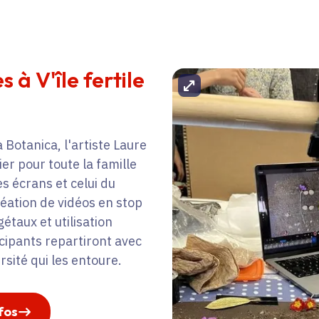
 à V'île fertile
Agrandir l'image
Botanica, l'artiste Laure
er pour toute la famille
es écrans et celui du
création de vidéos en stop
gétaux et utilisation
icipants repartiront avec
rsité qui les entoure.
fos