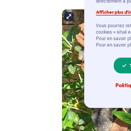
directement à par
Afficher plus d’
Agrandir l'image
Vous pourrez ret
cookies » situé 
Pour en savoir p
Pour en savoir p
Politi