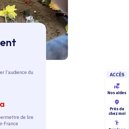
ment
© Laure Chapalain
er l’audience du
ACCÈS
Nos aides
ia
Près de
a forêt de
chez moi
permettre de lire
de-France