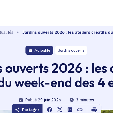
echerche
Jardins ouverts 2026 : les ateliers créatifs du
tualités
Actualité
Jardins ouverts
 ouverts 2026 : les 
du week-end des 4 et
Date de publication
Publié 29 juin 2026
Temps de lecture
3 minutes
Partager
Partager sur Facebook
Partager sur Twitter
Partager sur Linkedin
Copier dans le pr
Imprimer