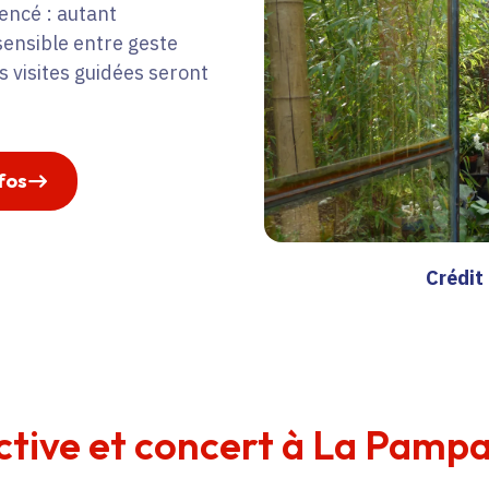
encé : autant
 sensible entre geste
s visites guidées seront
fos
Crédit
ctive et concert à La Pampa