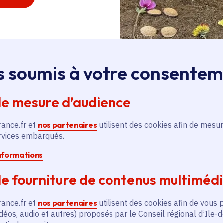
s soumis à votre consente
de mesure d’audience
Crédit photo :
rance.fr et
nos partenaires
utilisent des cookies afin de mesur
ervices embarqués.
informations
e fourniture de contenus multiméd
réatures de légende dans l
rance.fr et
nos partenaires
utilisent des cookies afin de vous 
euil-sur-Seine, 78)
déos, audio et autres) proposés par le Conseil régional d’Ile-