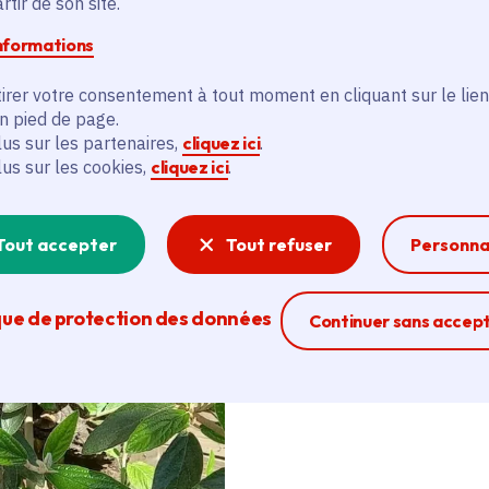
tir de son site.
informations
Des yôkaï du folklore jap
germaniques, en passant 
irer votre consentement à tout moment en cliquant sur le lien
: l'artiste Fabienne Teys
en pied de page.
réaliser des créatures im
lus sur les partenaires,
cliquez ici
.
ressources offertes par l
lus sur les cookies,
cliquez ici
.
mortes, branchages... Un
laisser libre cours à l'im
Tout accepter
Tout refuser
Personna
de légendes du monde en
que de protection des données
Ferme la modal
Continuer sans accep
Plus 