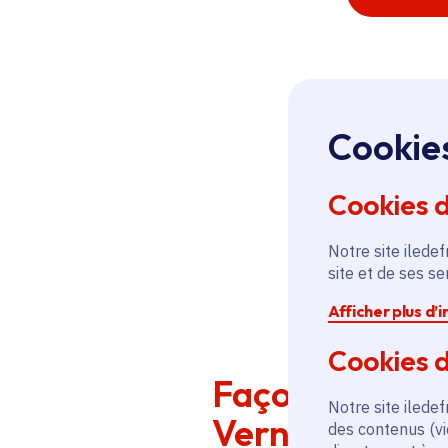
Cookie
Cookies 
Notre site iledef
site et de ses s
Afficher plus d’
Cookies d
Façonner des c
Notre site iledef
Verneuil (Vern
des contenus (vi