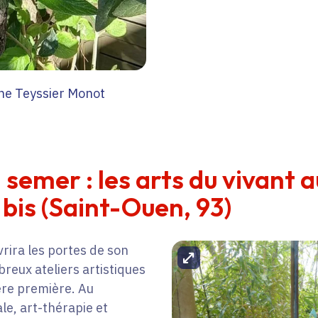
ne Teyssier Monot
 semer : les arts du vivant a
 bis (Saint-Ouen, 93)
vrira les portes de son
Agrandir l'image
breux ateliers artistiques
ère première. Au
le, art-thérapie et