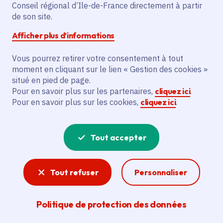
Conseil régional d’Ile-de-France directement à partir
de son site.
dimanche 5 juillet 2026
Date de l'arrêté
Afficher plus d’informations
Paris (75)
Vous pourrez retirer votre consentement à tout
Gratuit
moment en cliquant sur le lien « Gestion des cookies »
situé en pied de page.
De 8 à 99 ans
Pour en savoir plus sur les partenaires,
cliquez ici
.
Pour en savoir plus sur les cookies,
cliquez ici
.
Partager
Tout accepter
Partager sur Facebook
Partager sur Twitter
Partager sur Linkedin
Copier dans le presse-papier
Tout refuser
Personnaliser
Politique de protection des données