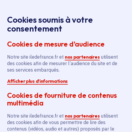
Panneau de gestion des cookies
Aller au menu
Aller au contenu principal
Aller au pied de page
Menu
Je re
Cookies soumis à votre
S’émerveiller
Tous les événements
Accueil
consentement
face au vivant en fabriquant un film d’animation avec
Cookies de mesure d’audience
Laure Chapalain
Notre site iledefrance.fr et
nos partenaires
utilisent
des cookies afin de mesurer l’audience du site et de
Événement
Paris 12e Arrondissement
ses services embarqués.
Afficher plus d’informations
S’émerveiller face au
Cookies de fourniture de contenus
vivant en fabriquant un
multimédia
film d’animation avec
Notre site iledefrance.fr et
nos partenaires
utilisent
Laure Chapalain
des cookies afin de vous permettre de lire des
contenus (vidéos, audio et autres) proposés par le