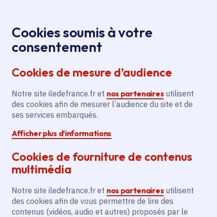
Panneau de gestion des cookies
Aller au menu
Aller au contenu principal
Aller au pied de page
Menu
Je re
Cookies soumis à votre
Atelier «
Tous les événements
Accueil
consentement
Cartographie lumineuse » avec Ilona Mikneviciute
Cookies de mesure d’audience
Notre site iledefrance.fr et
nos partenaires
utilisent
Événement
Meudon
des cookies afin de mesurer l’audience du site et de
ses services embarqués.
Atelier « Cartographie
Afficher plus d’informations
lumineuse » avec Ilona
Cookies de fourniture de contenus
Mikneviciute
multimédia
Notre site iledefrance.fr et
nos partenaires
utilisent
des cookies afin de vous permettre de lire des
dimanche 5 juillet 2026
contenus (vidéos, audio et autres) proposés par le
Date de l'arrêté