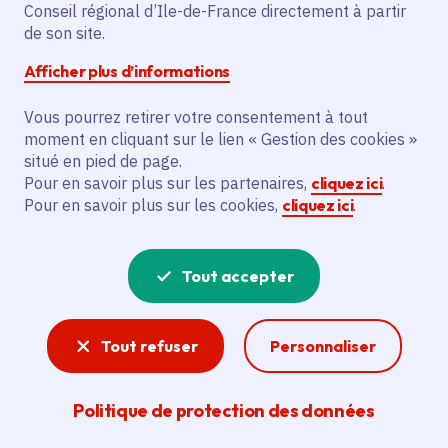
à la base de loisirs de
Conseil régional d’Ile-de-France directement à partir
de son site.
Buthiers
Afficher plus d’informations
Vous pourrez retirer votre consentement à tout
moment en cliquant sur le lien « Gestion des cookies »
Partager
situé en pied de page.
Pour en savoir plus sur les partenaires,
cliquez ici
.
Pour en savoir plus sur les cookies,
cliquez ici
.
Partager sur Facebook
Partager sur Twitter
Partager sur Linkedin
Copier dans le presse-papier
Date de publication
Publié 08 août 2025
Tout accepter
Temps de lecture
4 minutes
Tout refuser
Personnaliser
Agrandir l'image
Politique de protection des données