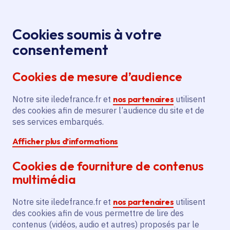
Panneau de gestion des cookies
Aller au menu
Aller au contenu principal
Aller au pied de page
Menu
Je re
Cookies soumis à votre
J’ai affronté
Toutes les actualités
Accueil
consentement
pour vous… ma peur du vide à la base de loisirs de
Cookies de mesure d’audience
Buthiers
Notre site iledefrance.fr et
nos partenaires
utilisent
des cookies afin de mesurer l’audience du site et de
Actualité
Mon été, ma Région
Sport - Loisirs
ses services embarqués.
Afficher plus d’informations
Îles de loisirs
Loisirs
Sport
Buthiers
Cookies de fourniture de contenus
Fontainebleau
multimédia
J’ai affronté pour
Notre site iledefrance.fr et
nos partenaires
utilisent
vous… ma peur du vide
des cookies afin de vous permettre de lire des
contenus (vidéos, audio et autres) proposés par le