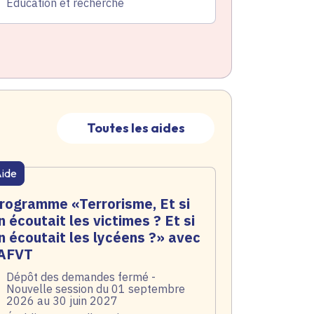
atégorie
Éducation et recherche
Toutes les aides
ide
atique active
rogramme «Terrorisme, Et si
n écoutait les victimes ? Et si
n écoutait les lycéens ?» avec
'AFVT
te de l'arrêté
Dépôt des demandes fermé -
Nouvelle session du 01 septembre
2026 au 30 juin 2027