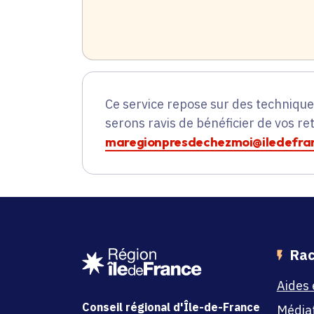
Ce service repose sur des techniqu
serons ravis de bénéficier de vos re
maregionpresdechezmoi@iledefran
Rac
Aides 
Conseil régional d'Île-de-France
Média