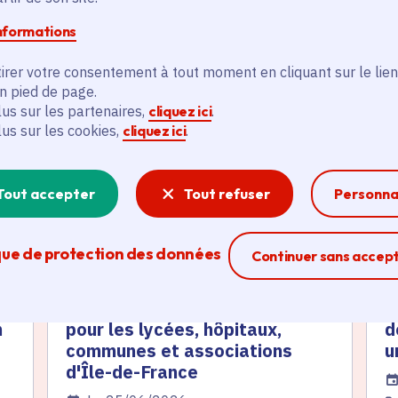
informations
irer votre consentement à tout moment en cliquant sur le lien
és
en pied de page.
lus sur les partenaires,
cliquez ici
.
lus sur les cookies,
cliquez ici
.
Actualité
A
thématique active
thém
Tout accepter
Tout refuser
Personna
que de protection des données
Ferme la modal
Continuer sans accep
e
Canicule : 3 millions d'euros
«
n
pour les lycées, hôpitaux,
d
communes et associations
u
d'Île-de-France
Da