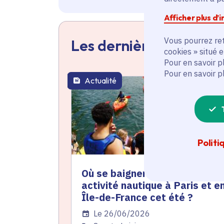
Afficher plus d’
Vous pourrez ret
Les dernières actualit
cookies » situé 
Pour en savoir p
Pour en savoir p
Actualité
thématique active
Politi
Où se baigner et pratiquer un
activité nautique à Paris et e
Île-de-France cet été ?
Date de l'arrêté
Le 26/06/2026