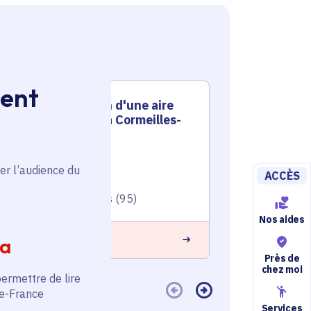
ment
Construction d'une aire
Const
multisports à Cormeilles-
multi
en-Parisis
en-Pa
Sport - Loisirs
Sport - Loisi
er l’audience du
ACCÈS
Voté en 2022
Voté en 20
Cormeilles-en-Parisis (95)
Cormeilles-
Nos aides
 savoir plus
En savoir plus
ia
Près de
chez moi
permettre de lire
de-France
Services