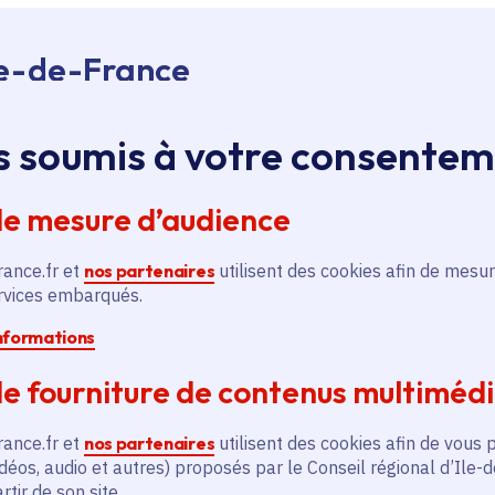
Île-de-France
s soumis à votre consente
Aménagement des
espaces publics et des
de mesure d’audience
parvis du lycée et du
complexe sportif
Territoire
rance.fr et
nos partenaires
utilisent des cookies afin de mesur
Voté en 2021
ervices embarqués.
Cormeilles-en-Parisis (95)
informations
En savoir plus
En
e fourniture de contenus multiméd
rance.fr et
nos partenaires
utilisent des cookies afin de vous 
déos, audio et autres) proposés par le Conseil régional d’Ile-
tir de son site.