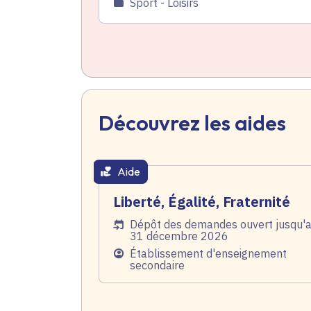
Catégorie
Sport - Loisirs
Découvrez les aides
Aide
thématique active
Liberté, Égalité, Fraternité
Date de l'arrêté
Dépôt des demandes ouvert jusqu'
31 décembre 2026
Public
Établissement d'enseignement
secondaire