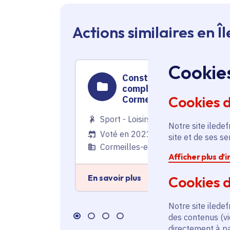
Actions similaires en 
Cookie
Construction d'un
complexe sportif à
Cookies 
Cormeilles-en-Parisis
Sport - Loisirs
Notre site iledef
Voté en 2021
site et de ses s
Cormeilles-en-Parisis (95)
Afficher plus d’
En savoir plus
Cookies d
Notre site iledef
des contenus (vi
directement à par