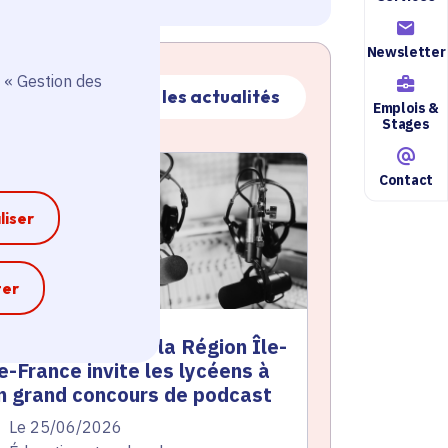
Newsletter
 « Gestion des
Toutes les actualités
Emplois &
Stages
ctualité
atique active
Contact
liser
e
ter
 Mon Malraux » : la Région Île-
e-France invite les lycéens à
n grand concours de podcast
te de l'arrêté
Le 25/06/2026