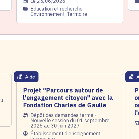
Date de l'arrêté
Le 25/06/2026
C
Catégorie
Éducation et recherche,
Environnement, Territoire
Aide
A
thématique active
thém
Projet "Parcours autour de
P
l'engagement citoyen" avec la
o
au
Fondation Charles de Gaulle
o
l
Date de l'arrêté
Dépôt des demandes fermé -
Nouvelle session du 01 septembre
Da
2026 au 30 juin 2027
Public
Établissement d'enseignement
secondaire