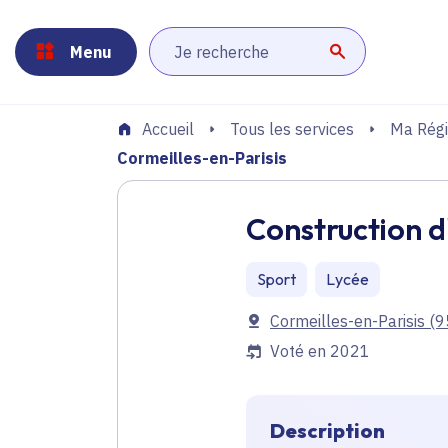
Panneau de gestion des cookies
Aller au menu
Aller au contenu principal
Aller au pied de page
Menu
Lancer la r
Tous les services
Ma Régi
Accueil
Cormeilles-en-Parisis
Construction d
Sport
Lycée
Communes
Cormeilles-en-Parisis
(9
Voté en 2021
Description