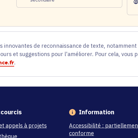
Pu
es innovantes de reconnaissance de texte, notamment p
tours et suggestions pour l'améliorer. Pour cela, vous 
ce.fr
.
courcis
Information
et appels à projets
Accessibilité : partiellemen
conforme
thèque