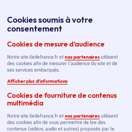
Panneau de gestion des cookies
Aller au menu
Aller au contenu principal
Aller au pied de page
Menu
Je re
Cookies soumis à votre
consentement
Tous les services
Ma Région près de
Accueil
Moussy-le-Vieux
chez moi
Cookies de mesure d’audience
Ma Région près de chez moi
Notre site iledefrance.fr et
nos partenaires
utilisent
des cookies afin de mesurer l’audience du site et de
Commune
ses services embarqués.
Afficher plus d’informations
Cookies de fourniture de contenus
multimédia
Moussy-le-Vieux
Notre site iledefrance.fr et
nos partenaires
utilisent
des cookies afin de vous permettre de lire des
Seine-et-Marne (77)
contenus (vidéos, audio et autres) proposés par le