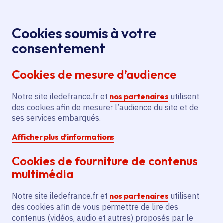
Panneau de gestion des cookies
Aller au menu
Aller au contenu principal
Aller au pied de page
Menu
Je re
Cookies soumis à votre
consentement
Tous les services
Ma Région près de
Accueil
Construction
chez moi
Sport - Loisirs
Sport
Cookies de mesure d’audience
d’un boulodrome à Mauregard
Notre site iledefrance.fr et
Construction d’un
nos partenaires
utilisent
des cookies afin de mesurer l’audience du site et de
boulodrome à Mauregard
ses services embarqués.
Afficher plus d’informations
Sport
Cookies de fourniture de contenus
Communes
Mauregard
(77)
multimédia
Voté en 2025
Notre site iledefrance.fr et
nos partenaires
utilisent
des cookies afin de vous permettre de lire des
Description
contenus (vidéos, audio et autres) proposés par le