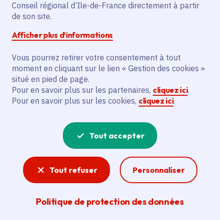
Le projet vise à construire un boulodrome
Conseil régional d’Ile-de-France directement à partir
avec 4 terrains de pétanque pour la
de son site.
commune de Mauregard et le club de
Afficher plus d’informations
pétanque local.
Vous pourrez retirer votre consentement à tout
moment en cliquant sur le lien « Gestion des cookies »
Voir la délibération
situé en pied de page.
Pour en savoir plus sur les partenaires,
cliquez ici
.
Pour en savoir plus sur les cookies,
cliquez ici
.
Sport
Tout accepter
Santé, citoyenneté, lien social, intégration,
attractivité… : les enjeux de la pratique sportive
sont multiples. La Région Île-de-France
Tout refuser
Personnaliser
encourage sa pratique pour tous en
modernisant les stades et autres équipements,
en soutenant certains événements et en se
Politique de protection des données
mobilisant pour l'organisation des Jeux
olympiques et paralympiques de Paris 2024.