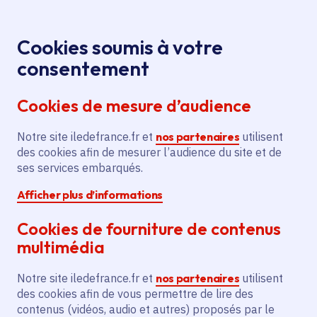
Panneau de gestion des cookies
Aller au menu
Aller au contenu principal
Aller au pied de page
Menu
Je re
Cookies soumis à votre
consentement
Tous les services
Ma Région près de
Accueil
chez moi
Environnement
Économie circulaire et
Cookies de mesure d’audience
Création de plateforme de
gestion des déchets
production de terres fertiles pour TERSEN
Notre site iledefrance.fr et
nos partenaires
utilisent
des cookies afin de mesurer l’audience du site et de
Création de plateforme de
ses services embarqués.
production de terres fertiles
Afficher plus d’informations
pour TERSEN
Cookies de fourniture de contenus
Économie circulaire et gestion des déchets
multimédia
Communes
Saint-Witz
(95)
Notre site iledefrance.fr et
nos partenaires
utilisent
Voté en 2025
des cookies afin de vous permettre de lire des
contenus (vidéos, audio et autres) proposés par le