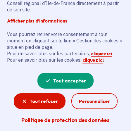
Conseil régional d’Ile-de-France directement à partir
Description
de son site.
Le projet vise à créer une plateforme de
Afficher plus d’informations
production de terres fertiles (ECOSOL
Vous pourrez retirer votre consentement à tout
FERTILE) à Saint-Witz, en valorisant les
moment en cliquant sur le lien « Gestion des cookies »
terres excavées de chantiers franciliens.
situé en pied de page.
Il prévoit d’aménager des casiers
Pour en savoir plus sur les partenaires,
cliquez ici
.
couverts, une plateforme de traitement,
Pour en savoir plus sur les cookies,
cliquez ici
.
un pont à bascule et une base de vie. Le
bénéficiaire principal est TERSEN, filiale
Tout accepter
du groupe COLAS. L’objectif est de
produire 65 000 tonnes d’ECOSOL
FERTILE par an, destiné aux entreprises
Tout refuser
Personnaliser
de travaux et paysagistes pour
l’aménagement d’espaces verts. Ce projet,
Politique de protection des données
lauréat de l’appel à projets « Île-de-
France BTP circulaire », favorise