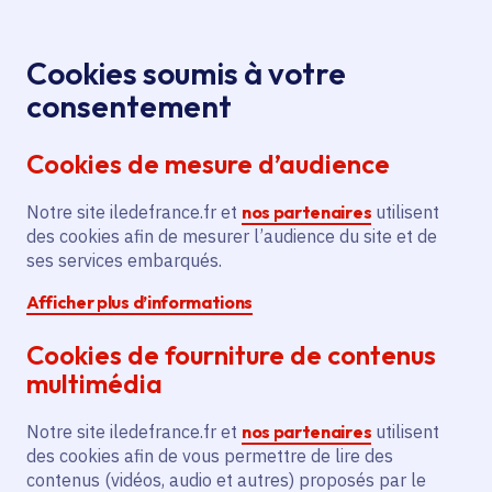
Panneau de gestion des cookies
Aller au menu
Aller au contenu principal
Aller au pied de page
Menu
Je re
Cookies soumis à votre
consentement
Tous les services
Ma Région près de
Accueil
Le Mesnil-Amelot
chez moi
Cookies de mesure d’audience
Ma Région près de chez moi
Notre site iledefrance.fr et
nos partenaires
utilisent
des cookies afin de mesurer l’audience du site et de
Commune
ses services embarqués.
Afficher plus d’informations
Cookies de fourniture de contenus
multimédia
Le Mesnil-Amelot
Notre site iledefrance.fr et
nos partenaires
utilisent
des cookies afin de vous permettre de lire des
Seine-et-Marne (77)
contenus (vidéos, audio et autres) proposés par le