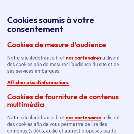
Panneau de gestion des cookies
Aller au menu
Aller au contenu principal
Aller au pied de page
Menu
Je re
Cookies soumis à votre
consentement
Tous les services
Ma Région près de
Accueil
Franconville
chez moi
Cookies de mesure d’audience
Ma Région près de chez moi
Notre site iledefrance.fr et
nos partenaires
utilisent
des cookies afin de mesurer l’audience du site et de
Commune
ses services embarqués.
Afficher plus d’informations
Cookies de fourniture de contenus
multimédia
Franconville
Notre site iledefrance.fr et
nos partenaires
utilisent
des cookies afin de vous permettre de lire des
Val-d'Oise (95)
contenus (vidéos, audio et autres) proposés par le