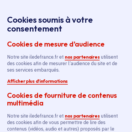
Panneau de gestion des cookies
Aller au menu
Aller au contenu principal
Aller au pied de page
Menu
Je re
Cookies soumis à votre
consentement
Tous les services
Ma Région près de
Accueil
Sannois
chez moi
Cookies de mesure d’audience
Ma Région près de chez moi
Notre site iledefrance.fr et
nos partenaires
utilisent
des cookies afin de mesurer l’audience du site et de
Commune
ses services embarqués.
Afficher plus d’informations
Cookies de fourniture de contenus
multimédia
Sannois
Notre site iledefrance.fr et
nos partenaires
utilisent
des cookies afin de vous permettre de lire des
Val-d'Oise (95)
contenus (vidéos, audio et autres) proposés par le