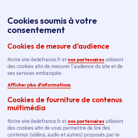
Panneau de gestion des cookies
Aller au menu
Aller au contenu principal
Aller au pied de page
Menu
Je re
Cookies soumis à votre
consentement
Tous les services
Ma Région près de
Accueil
Patrimoine
chez moi
Culture
Cookies de mesure d’audience
Ma Région près de chez moi
Notre site iledefrance.fr et
nos partenaires
utilisent
des cookies afin de mesurer l’audience du site et de
Thème
ses services embarqués.
Patrimoine (1037)
Afficher plus d’informations
Cookies de fourniture de contenus
multimédia
Patrimoine
Notre site iledefrance.fr et
nos partenaires
utilisent
des cookies afin de vous permettre de lire des
contenus (vidéos, audio et autres) proposés par le
Qu'il soit naturel, architectural, artistique, religieux,