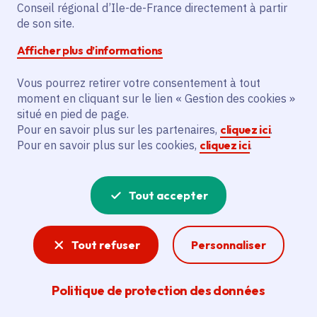
Conseil régional d’Ile-de-France directement à partir
industriel ou gastronomique... le territoire francilien
de son site.
regorge de patrimoines historiques dont la Région
Île-de-France prend soin.
Afficher plus d’informations
Vous pourrez retirer votre consentement à tout
En savoir plus sur la politique régionale du
moment en cliquant sur le lien « Gestion des cookies »
patrimoine
.
situé en pied de page.
Pour en savoir plus sur les partenaires,
cliquez ici
.
Pour en savoir plus sur les cookies,
cliquez ici
.
Tout accepter
Tout refuser
Personnaliser
Politique de protection des données