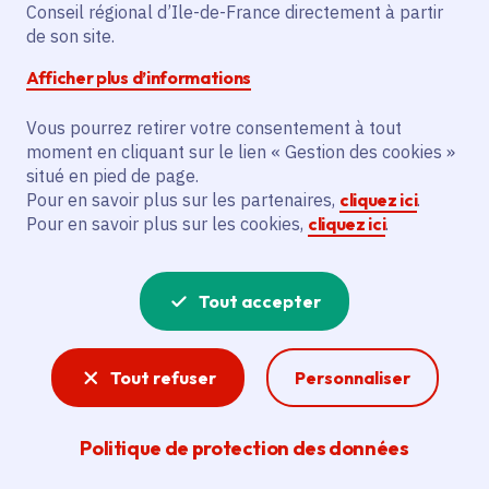
Le site « Petit patrimoine hydraulique » est
Conseil régional d’Ile-de-France directement à partir
de son site.
labellisé « Patrimoine d’intérêt régional ».
Créé en 2017 par la Région Île-de-France,
Afficher plus d’informations
Ce label est décerné aux bâtiments ou
ensembles non protégés au titre des
Vous pourrez retirer votre consentement à tout
moment en cliquant sur le lien « Gestion des cookies »
Monuments Historiques présentant un
situé en pied de page.
intérêt patrimonial avéré et représentatif
Pour en savoir plus sur les partenaires,
cliquez ici
.
pour la région. Il participe ainsi au
Pour en savoir plus sur les cookies,
cliquez ici
.
développement de l’attractivité
touristique de la région en révélant un
Tout accepter
patrimoine méconnu, et en permettant à
moyen terme la mise en place des
parcours axés sur des thématiques
Tout refuser
Personnaliser
fondatrices de l’histoire régionale.
Politique de protection des données