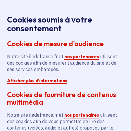
Panneau de gestion des cookies
Aller au menu
Aller au contenu principal
Aller au pied de page
Menu
Je re
Cookies soumis à votre
consentement
Tous les services
Ma Région près de
Accueil
Patrimoine
chez moi
Culture
Patrimoine
Cookies de mesure d’audience
d'intérêt régional - Petit patrimoine hydraulique
Notre site iledefrance.fr et
Patrimoine d'intérêt régional
nos partenaires
utilisent
des cookies afin de mesurer l’audience du site et de
- Petit patrimoine
ses services embarqués.
hydraulique
Afficher plus d’informations
Patrimoine
Cookies de fourniture de contenus
multimédia
Communes
Saint-Prix
(95)
Notre site iledefrance.fr et
nos partenaires
utilisent
des cookies afin de vous permettre de lire des
Description
contenus (vidéos, audio et autres) proposés par le