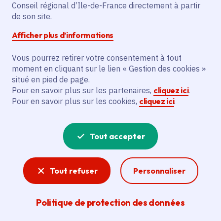
La Ruche, Bâtiment Fernand Léger est
Conseil régional d’Ile-de-France directement à partir
de son site.
labellisée « Patrimoine d’intérêt régional
». Créé en 2017 par la Région Île-de-
Afficher plus d’informations
France, Ce label est décerné aux
bâtiments ou ensembles non protégés au
Vous pourrez retirer votre consentement à tout
moment en cliquant sur le lien « Gestion des cookies »
titre des Monuments Historiques
situé en pied de page.
présentant un intérêt patrimonial avéré et
Pour en savoir plus sur les partenaires,
cliquez ici
.
représentatif pour la région. Il participe
Pour en savoir plus sur les cookies,
cliquez ici
.
ainsi au développement de l’attractivité
touristique de la région en révélant un
Tout accepter
patrimoine méconnu, et en permettant à
moyen terme la mise en place des
parcours axés sur des thématiques
Tout refuser
Personnaliser
fondatrices de l’histoire régionale.
Politique de protection des données