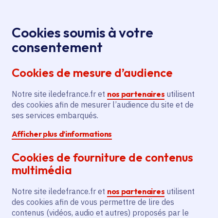
Panneau de gestion des cookies
Aller au menu
Aller au contenu principal
Aller au pied de page
Menu
Je re
Cookies soumis à votre
consentement
Tous les services
Ma Région près de
Accueil
Patrimoine
chez moi
Culture
Patrimoine
Cookies de mesure d’audience
d'intérêt régional - La Ruche, Bâtiment Fernand Léger
Notre site iledefrance.fr et
Patrimoine d'intérêt régional
nos partenaires
utilisent
des cookies afin de mesurer l’audience du site et de
- La Ruche, Bâtiment
ses services embarqués.
Fernand Léger
Afficher plus d’informations
Patrimoine
Cookies de fourniture de contenus
multimédia
Communes
Paris 15e Arrondissement
(75)
Notre site iledefrance.fr et
nos partenaires
utilisent
des cookies afin de vous permettre de lire des
Description
contenus (vidéos, audio et autres) proposés par le