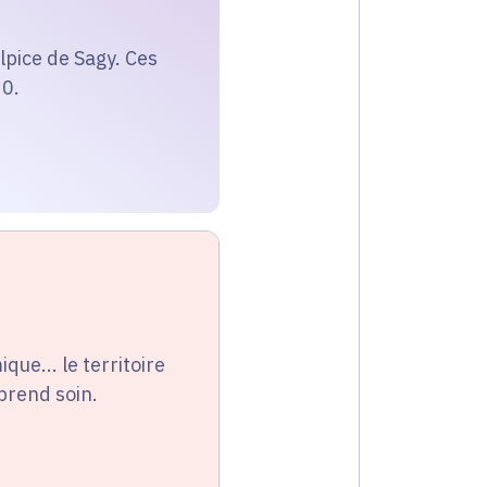
ulpice de Sagy. Ces
20.
que... le territoire
 prend soin.