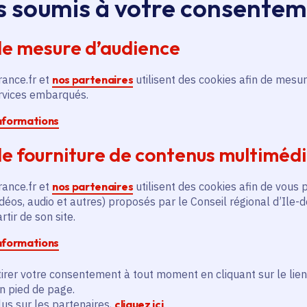
s soumis à votre consente
En savoir plus
En
de mesure d’audience
rance.fr et
nos partenaires
utilisent des cookies afin de mesur
ervices embarqués.
informations
és
e fourniture de contenus multiméd
rance.fr et
nos partenaires
utilisent des cookies afin de vous 
Actualité
A
déos, audio et autres) proposés par le Conseil régional d’Ile-
thématique active
thém
tir de son site.
informations
irer votre consentement à tout moment en cliquant sur le lien
en pied de page.
lus sur les partenaires,
cliquez ici
.