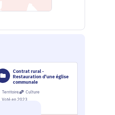
Contrat rural -
Contr
Restauration d'une église
Resta
communale
comm
Territoire
,
Culture
Territoire
Voté en 2023
Voté en 20
Léchelle (77)
Léchelle (7