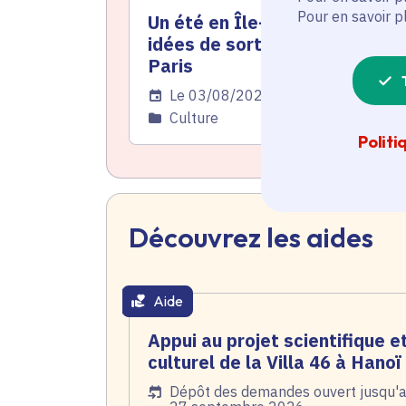
Pour en savoir p
Un été en Île-de-France : 6
idées de sortie à l'ouest de
Paris
Date de l'arrêté
Le 03/08/2026
Catégorie
Culture
Politi
Découvrez les aides
Aide
thématique active
Appui au projet scientifique e
culturel de la Villa 46 à Hanoï
Date de l'arrêté
Dépôt des demandes ouvert jusqu'