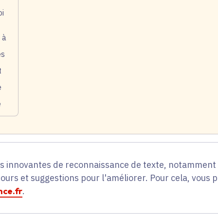
oi
 à
es
t
e
e
es innovantes de reconnaissance de texte, notamment p
tours et suggestions pour l'améliorer. Pour cela, vous 
ce.fr
.