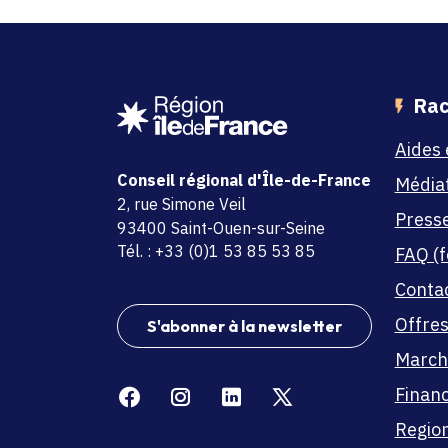
Rac
Aides 
Conseil régional d'Île-de-France
Média
adresse
2, rue Simone Veil
Press
code postal et commune
93400 Saint-Ouen-sur-Seine
Tél. : +33 (0)1 53 85 53 85
FAQ (f
Conta
Offres
S'abonner à la newsletter
March
Facebook
Instagram
Linkedin
X
Finan
Region