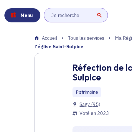
Panneau de gestion des cookies
Aller au menu
Aller au contenu principal
Aller au pied de page
Menu
Lancer la r
Tous les services
Ma Régi
Accueil
l'église Saint-Sulpice
Réfection de la
Sulpice
Patrimoine
Communes
Sagy
(95)
Voté en 2023