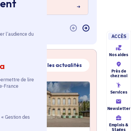
ment
 savoir plus
En savoir plus
er l’audience du
ACCÈS
Nos aides
ia
Toutes les actualités
Près de
chez moi
permettre de lire
ctualité
de-France
atique active
Services
Newsletter
 « Gestion des
Emplois &
Stages