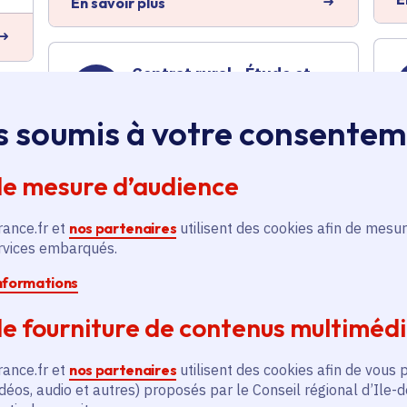
En savoir plus
Contrat rural - Étude et
amélioration des
pratiques agricoles
s soumis à votre consente
Tourisme
,
Ruralité
,
Développement économique
de mesure d’audience
Voté en 2024
Amillis (77) et 81 communes
rance.fr et
nos partenaires
utilisent des cookies afin de mesur
ervices embarqués.
E
En savoir plus
informations
e fourniture de contenus multiméd
Aide à la certification en
agriculture biologique
rance.fr et
nos partenaires
utilisent des cookies afin de vous 
pour l'Earl de la Petite
déos, audio et autres) proposés par le Conseil régional d’Ile-
s
Fontaine