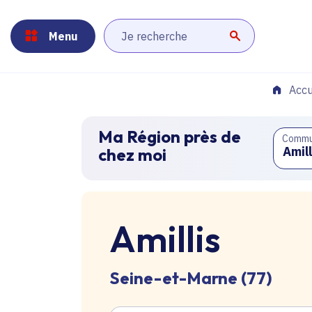
Panneau de gestion des cookies
Aller au menu
Aller au contenu principal
Aller au pied de page
Menu
Lancer la r
Accu
Ma Région près de
Comm
chez moi
Amillis
Seine-et-Marne (77)