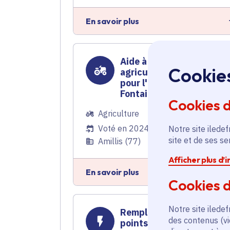
En savoir plus
Aide à la certification en
Cookie
agriculture biologique
pour l'Earl de la Petite
Fontaine
Cookies 
Agriculture
Voté en 2024
Notre site iledef
site et de ses s
Amillis (77)
Afficher plus d’
En savoir plus
Cookies d
Notre site iledef
Remplacement de 2 500
des contenus (vi
points lumineux vétuste