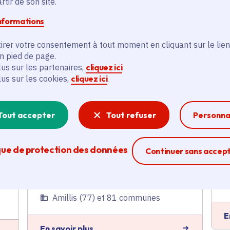
tir de son site.
Agriculture
informations
Voté en 2023
irer votre consentement à tout moment en cliquant sur le lien
Amillis (77)
en pied de page.
E
lus sur les partenaires,
cliquez ici
.
En savoir plus
lus sur les cookies,
cliquez ici
.
Tout accepter
Tout refuser
Personna
Contrat rural - Évaluation
environnementale du
programme d'action
que de protection des données
Ferme la modal
Continuer sans accep
Tourisme
,
Ruralité
,
Développement économique
Voté en 2023
Amillis (77) et 81 communes
E
En savoir plus