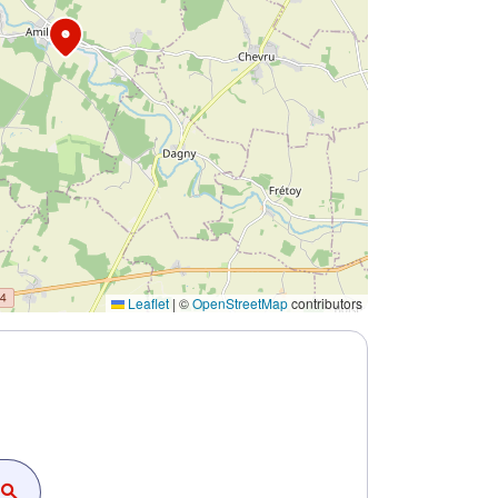
Leaflet
|
©
OpenStreetMap
contributors