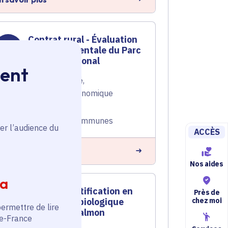
Contrat rural - Évaluation
environnementale du Parc
Naturel Régional
ment
Tourisme
,
Ruralité
,
Développement économique
Voté en 2024
Amillis (77) et 81 communes
er l’audience du
ACCÈS
n savoir plus
Nos aides
ia
Aide à la certification en
Près de
chez moi
agriculture biologique
permettre de lire
pour l'Earl Salmon
de-France