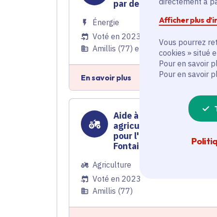
directement à par
par des luminaires Led
Afficher plus d’
Énergie
Voté en 2023
Vous pourrez ret
Amillis (77) et 63 communes
cookies » situé 
Pour en savoir p
Pour en savoir p
En savoir plus
Aide à la certification en
agriculture biologique
pour l'Earl de la Petite
Politi
Fontaine
Agriculture
Voté en 2023
Amillis (77)