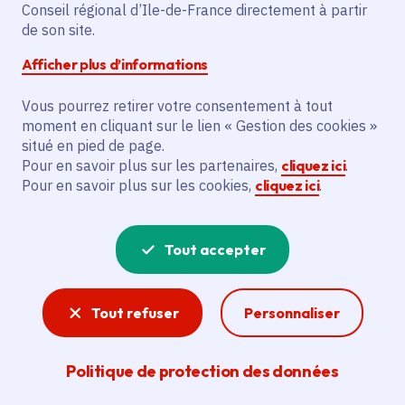
Conseil régional d’Ile-de-France directement à partir
de son site.
Description
Afficher plus d’informations
L'initiative prévoit la rédaction d'un
Vous pourrez retirer votre consentement à tout
panorama global de la biodiversité et la
moment en cliquant sur le lien « Gestion des cookies »
spatialisation des enjeux de protection
situé en pied de page.
des espèces patrimoniales pour
Pour en savoir plus sur les partenaires,
cliquez ici
.
l'association Seine-et-Marne
Pour en savoir plus sur les cookies,
cliquez ici
.
environnement.
Tout accepter
Voir la délibération
Tout refuser
Personnaliser
Tourisme
Politique de protection des données
Avec 50 millions de visiteurs par an, l’Île-de-
France est la 1re destination touristique au