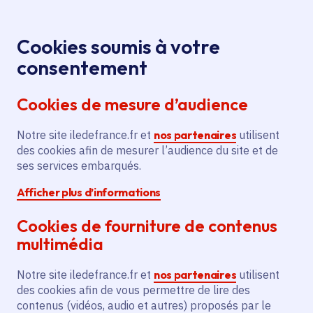
Panneau de gestion des cookies
Aller au menu
Aller au contenu principal
Aller au pied de page
Menu
Je re
Cookies soumis à votre
consentement
Tous les services
Ma Région près de
Accueil
Contrat rural
chez moi
Économie
Tourisme
Cookies de mesure d’audience
- Élaboration d'un diagnostic biodiversité pour le Pnr
Notre site iledefrance.fr et
Contrat rural - Élaboration
nos partenaires
utilisent
des cookies afin de mesurer l’audience du site et de
d'un diagnostic biodiversité
ses services embarqués.
pour le Pnr
Afficher plus d’informations
Tourisme
Ruralité
Cookies de fourniture de contenus
multimédia
Développement économique
Notre site iledefrance.fr et
nos partenaires
utilisent
Communes
Amillis
(77)
,
Aulnoy
(77)
,
Bassevelle
(77)
,
Bellot
(77)
,
Lire plus
+
des cookies afin de vous permettre de lire des
contenus (vidéos, audio et autres) proposés par le
Voté en 2023