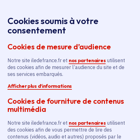
Panneau de gestion des cookies
Aller au menu
Aller au contenu principal
Aller au pied de page
Menu
Je re
Cookies soumis à votre
consentement
Tous les services
Ma Région près de
Accueil
Chailly-en-Brie
chez moi
Cookies de mesure d’audience
Ma Région près de chez moi
Notre site iledefrance.fr et
nos partenaires
utilisent
des cookies afin de mesurer l’audience du site et de
Commune
ses services embarqués.
Afficher plus d’informations
Cookies de fourniture de contenus
multimédia
Chailly-en-Brie
Notre site iledefrance.fr et
nos partenaires
utilisent
des cookies afin de vous permettre de lire des
Seine-et-Marne (77)
contenus (vidéos, audio et autres) proposés par le