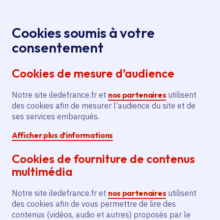
Panneau de gestion des cookies
Aller au menu
Aller au contenu principal
Aller au pied de page
Menu
Je re
Cookies soumis à votre
Production
Tous les événements
Accueil
consentement
ciné-TV soutenue : « Les Rayons et les Ombres »
Cookies de mesure d’audience
Notre site iledefrance.fr et
nos partenaires
utilisent
Événement
Production ciné-TV
des cookies afin de mesurer l’audience du site et de
ses services embarqués.
Cinéma et audiovisuel
Afficher plus d’informations
Production ciné-TV
Cookies de fourniture de contenus
soutenue : « Les
multimédia
Rayons et les Ombres »
Notre site iledefrance.fr et
nos partenaires
utilisent
des cookies afin de vous permettre de lire des
contenus (vidéos, audio et autres) proposés par le