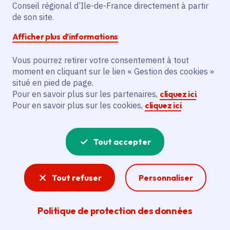
Conseil régional d’Ile-de-France directement à partir
Mercredi 18 mars 2026
de son site.
Date de l'arrêté
Jeudi 18 juin 2026
Afficher plus d’informations
Salles de cinéma
Vous pourrez retirer votre consentement à tout
moment en cliquant sur le lien « Gestion des cookies »
situé en pied de page.
Partager
Pour en savoir plus sur les partenaires,
cliquez ici
.
Pour en savoir plus sur les cookies,
cliquez ici
.
Partager sur Facebook
Partager sur Twitter
Partager sur Linkedin
Copier dans le presse-papier
Tout accepter
Tout refuser
Personnaliser
Politique de protection des données