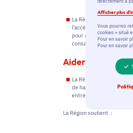
directement à par
Afficher plus d’
La Région investit pour
Vous pourrez ret
l’accélération de la mis
cookies » situé 
pour rendre l'information 
Pour en savoir p
consacrés en 2018.
Pour en savoir p
Aider les établi
La Région soutient la d
Politi
de handicap un parcours 
entre acteurs institutio
La Région soutient :