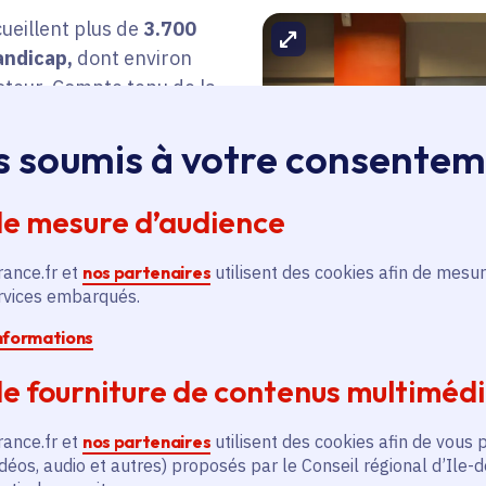
cueillent plus de
3.700
Agrandir l'image
handicap,
dont
environ
teur. Compte tenu de la
isation, plus de
200
urs
cherchent à chaque
s soumis à votre consente
. La Région met l’élève
: elle accompagne les
de mesure d’audience
ur un accueil facilité en
ue
est dédié à cet accueil
rance.fr et
nos partenaires
utilisent des cookies afin de mesur
chargé des lycées.
ervices embarqués.
informations
e fourniture de contenus multiméd
Ascenceur pour les lycée
lycée Louise-Michel d'Ep
rance.fr et
nos partenaires
utilisent des cookies afin de vous 
déos, audio et autres) proposés par le Conseil régional d’Ile-