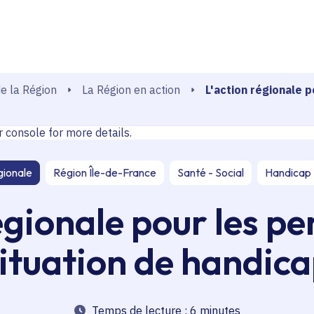
echerche
console for more details.
L'action régionale 
e la Région
La Région en action
console for more details.
gionale
Région Île-de-France
Santé - Social
Handicap
égionale pour les p
ituation de handic
Temps de lecture : 6 minutes