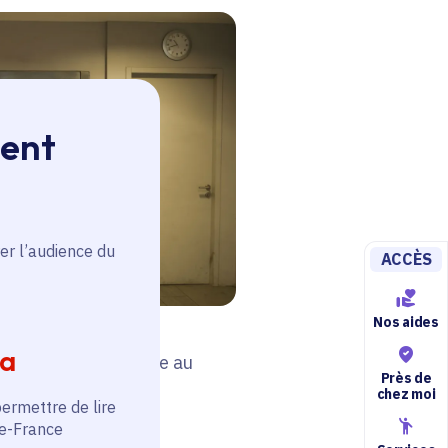
ment
er l’audience du
ACCÈS
Nos aides
ia
ns à mobilité réduite au
Près de
inay-sur-Seine (93)
chez moi
permettre de lire
de-France