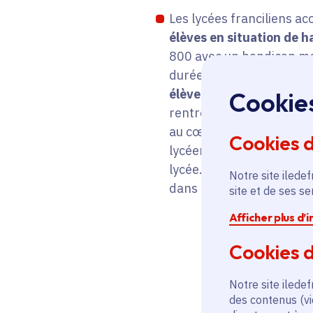
Les lycées franciliens ac
élèves en situation de 
800 avec un handicap mo
durée moyenne de scolar
élèves handicapés mote
Cookie
rentrée un établissement
au cœur de sa politique 
Cookies 
lycéens
au cas par cas
po
lycée.
Un référent uniq
Notre site iledef
dans le service régional 
site et de ses s
Afficher plus d’
Cookies d
Notre site iledef
des contenus (vi