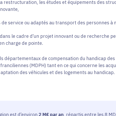
 la restructuration, les études et équipements des stru
nnovante,
es de service ou adaptés au transport des personnes à 
l dans le cadre d’un projet innovant ou de recherche p
en charge de pointe.
nds départementaux de compensation du handicap de
ranciliennes (MDPH) tant en ce qui concerne les acqui
daptation des véhicules et des logements au handicap.
gion est d’environ
2 M€ par an
, répartis entre les 8 M