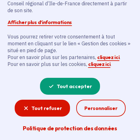
Conseil régional d’Ile-de-France directement à partir
de son site.
Afficher plus d’informations
Partager
Vous pourrez retirer votre consentement à tout
Partager sur Facebook
Partager sur Twitter
Partager sur Linkedin
Copier dans le presse-papier
moment en cliquant sur le lien « Gestion des cookies »
situé en pied de page.
Pour en savoir plus sur les partenaires,
cliquez ici
.
Date de publication
Publié 12 octobre 2023
Pour en savoir plus sur les cookies,
cliquez ici
.
Temps de lecture
2 minutes
Tout accepter
Agrandir l'image
Tout refuser
Personnaliser
Politique de protection des données