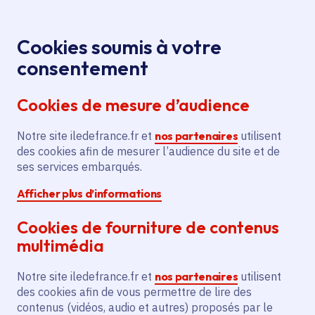
Panneau de gestion des cookies
Aller au menu
Aller au contenu principal
Aller au pied de page
Menu
Je re
Cookies soumis à votre
« Mieux vieillir
Toutes les actualités
Accueil
consentement
en Île-de-France », le service pour les seniors et les
Cookies de mesure d’audience
aidants
Notre site iledefrance.fr et
nos partenaires
utilisent
des cookies afin de mesurer l’audience du site et de
Actualité
Action sociale
Santé
Solidarité
ses services embarqués.
Afficher plus d’informations
« Mieux vieillir en Île-
Cookies de fourniture de contenus
de-France », le service
multimédia
pour les seniors et les
Notre site iledefrance.fr et
nos partenaires
utilisent
aidants
des cookies afin de vous permettre de lire des
contenus (vidéos, audio et autres) proposés par le