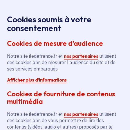
Panneau de gestion des cookies
Aller au menu
Aller au contenu principal
Aller au pied de page
Menu
Je re
Cookies soumis à votre
« Mélomanes !
Toutes les actualités
Accueil
consentement
» : des lycéens franciliens en live sur la scène du
Cookies de mesure d’audience
Cabaret sauvage
Notre site iledefrance.fr et
nos partenaires
utilisent
des cookies afin de mesurer l’audience du site et de
Actualité
Musique
Lycée
Orientation
ses services embarqués.
Afficher plus d’informations
Paris 19e Arrondissement
Cookies de fourniture de contenus
« Mélomanes ! » : des
multimédia
lycéens franciliens en
Notre site iledefrance.fr et
nos partenaires
utilisent
live sur la scène du
des cookies afin de vous permettre de lire des
contenus (vidéos, audio et autres) proposés par le