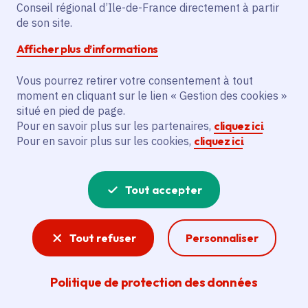
Cabaret sauvage
Conseil régional d’Ile-de-France directement à partir
de son site.
Afficher plus d’informations
Vous pourrez retirer votre consentement à tout
Partager
moment en cliquant sur le lien « Gestion des cookies »
situé en pied de page.
Partager sur Facebook
Partager sur Twitter
Partager sur Linkedin
Copier dans le presse-papier
Pour en savoir plus sur les partenaires,
cliquez ici
.
Pour en savoir plus sur les cookies,
cliquez ici
.
Date de publication
Publié 02 avril 2026
Temps de lecture
6 minutes
Tout accepter
Agrandir l'image
Tout refuser
Personnaliser
Politique de protection des données