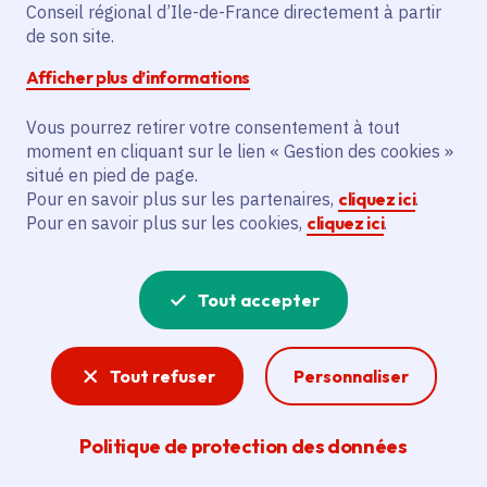
gagnants de la 2de
Conseil régional d’Ile-de-France directement à partir
de son site.
édition
Afficher plus d’informations
Vous pourrez retirer votre consentement à tout
moment en cliquant sur le lien « Gestion des cookies »
situé en pied de page.
Partager
Pour en savoir plus sur les partenaires,
cliquez ici
.
Pour en savoir plus sur les cookies,
cliquez ici
.
Partager sur Facebook
Partager sur Twitter
Partager sur Linkedin
Copier dans le presse-papier
Tout accepter
Date de publication
Publié 28 mai 2025 , mis à jour le 06 juin 2025
Temps de lecture
5 minutes
Tout refuser
Personnaliser
Agrandir l'image
Politique de protection des données