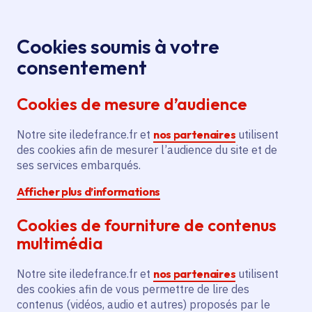
Panneau de gestion des cookies
Aller au menu
Aller au contenu principal
Aller au pied de page
Menu
Je re
Cookies soumis à votre
Battle de la
Toutes les actualités
Accueil
consentement
promesse républicaine : découvrez les gagnants de
Cookies de mesure d’audience
la 2de édition
Notre site iledefrance.fr et
nos partenaires
utilisent
des cookies afin de mesurer l’audience du site et de
Actualité
Citoyenneté
Orientation
ses services embarqués.
Afficher plus d’informations
Emploi
Formation professionnelle
Cookies de fourniture de contenus
Battle de la promesse
multimédia
républicaine :
Notre site iledefrance.fr et
nos partenaires
utilisent
découvrez les
des cookies afin de vous permettre de lire des
contenus (vidéos, audio et autres) proposés par le