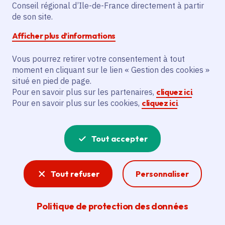
Voté en 2025
Conseil régional d’Ile-de-France directement à partir
de son site.
Afficher plus d’informations
Description
Le projet vise à réaliser une étude de
Vous pourrez retirer votre consentement à tout
faisabilité sur quatre tracés de réseau
moment en cliquant sur le lien « Gestion des cookies »
situé en pied de page.
vélo dans la commune de Poissy. Il
Pour en savoir plus sur les partenaires,
cliquez ici
.
concerne la liaison entre la RD190 et la
Pour en savoir plus sur les cookies,
cliquez ici
.
future passerelle Poissy - Carrières-sous-
Poissy, en lien avec l'axe V5 Ouest du
réseau Vélo Île-de-France. La
Tout accepter
Communauté Urbaine Grand Paris Seine
et Oise est le bénéficiaire principal.
Tout refuser
Personnaliser
Voir la délibération
Politique de protection des données