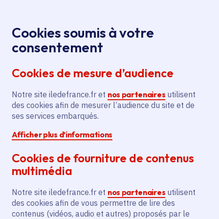
Panneau de gestion des cookies
Aller au menu
Aller au contenu principal
Aller au pied de page
Menu
Je re
Cookies soumis à votre
consentement
Tous les services
Ma Région près de
Accueil
Étude
chez moi
Transport et mobilité
Vélo
Cookies de mesure d’audience
de faisabilité pour aménagements cyclables sur
plusieurs voies dans la commune
Notre site iledefrance.fr et
nos partenaires
utilisent
des cookies afin de mesurer l’audience du site et de
Étude de faisabilité pour
ses services embarqués.
aménagements cyclables sur
Afficher plus d’informations
plusieurs voies dans la
commune
Cookies de fourniture de contenus
multimédia
Vélo
Notre site iledefrance.fr et
nos partenaires
utilisent
Communes
Poissy
(78)
,
Saint-Germain-en-Laye
(78)
,
des cookies afin de vous permettre de lire des
Carrières-sous-Poissy
(78)
contenus (vidéos, audio et autres) proposés par le