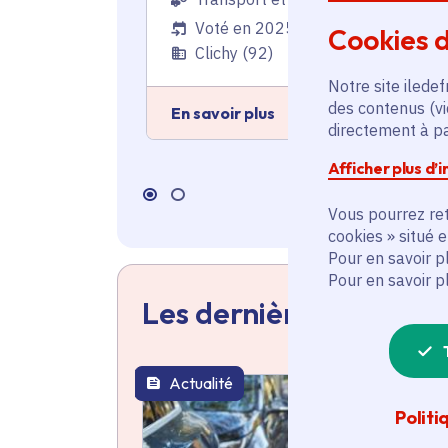
Voté en 2025
Cookies d
Clichy (92)
Notre site iledef
des contenus (vi
En savoir plus
directement à par
Afficher plus d’
Vous pourrez ret
cookies » situé 
Pour en savoir p
Pour en savoir p
Les dernières actualit
Actualité
thématique active
Politi