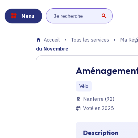
Panneau de gestion des cookies
Aller au menu
Aller au contenu principal
Aller au pied de page
Menu
Lancer la r
Tous les services
Ma Régi
Accueil
du Novembre
Aménagement d
Vélo
Communes
Nanterre
(92)
Voté en 2025
Description