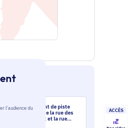
ment
Aménagement de piste
Amén
er l’audience du
ACCÈS
cyclable entre la rue des
cycla
Guigneveaux et la rue
Augu
Charles de Gaulle