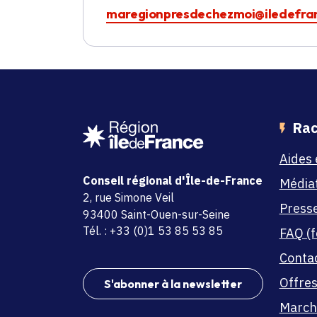
maregionpresdechezmoi@iledefran
Rac
Aides 
Conseil régional d'Île-de-France
Média
adresse
2, rue Simone Veil
Press
code postal et commune
93400 Saint-Ouen-sur-Seine
Tél. : +33 (0)1 53 85 53 85
FAQ (f
Conta
Offres
S'abonner à la newsletter
March