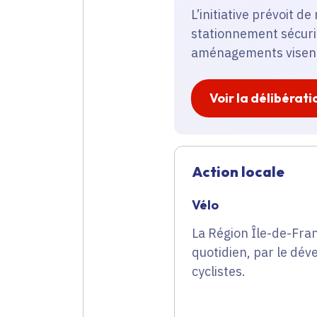
L’initiative prévoit d
stationnement sécuri
aménagements visent à
Voir la délibérati
Action locale
Vélo
La Région Île-de-Fran
quotidien, par le dév
cyclistes.