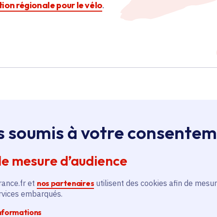
ction régionale pour le vélo
.
s soumis à votre consente
Île-de-France
de mesure d’audience
Aménagement cyclable en
rance.fr et
nos partenaires
utilisent des cookies afin de mesur
et
zone 30 sur plusieurs
ervices embarqués.
voies dans le quartier
informations