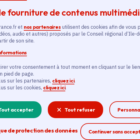
Transport et mobilité
e fourniture de contenus multiméd
Voté en 2025
Nanterre (92)
rance.fr et
nos partenaires
utilisent des cookies afin de vous 
déos, audio et autres) proposés par le Conseil régional d’Ile-
En savoir plus
En
tir de son site.
informations
irer votre consentement à tout moment en cliquant sur le lien
en pied de page.
lus sur les partenaires,
cliquez ici
.
lus sur les cookies,
cliquez ici
.
és
Tout accepter
Tout refuser
Personna
Actualité
A
thématique active
thém
que de protection des données
Ferme la modal
Continuer sans accep