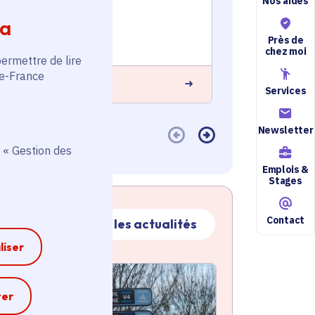
Nos aides
Transport et mobilité
Transport e
ia
Voté en 2025
Voté en 20
Près de
Mormant (77)
Drancy (93)
chez moi
permettre de lire
de-France
 savoir plus
En savoir plus
Services
Newsletter
 « Gestion des
Emplois &
Stages
Contact
Toutes les actualités
liser
ctualité
atique active
e
ter