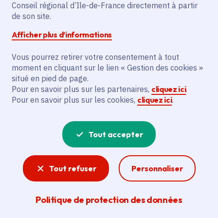
Conseil régional d’Ile-de-France directement à partir
Description
de son site.
L'action prévoit l'aménagement de 30 km
Afficher plus d’informations
d’itinéraires cyclables. Elle concerne
Vous pourrez retirer votre consentement à tout
l'aménagement de 1500ml d'itinéraire 7.1
moment en cliquant sur le lien « Gestion des cookies »
avec double-sens cyclable sur certaines
situé en pied de page.
rues à Leuville-sur-Orge. Elle prévoit
Pour en savoir plus sur les partenaires,
cliquez ici
.
également l'aménagement de 1350ml
Pour en savoir plus sur les cookies,
cliquez ici
.
d'itinéraire 7.2 avec bande cyclable et voie
verte à Saint-Germain-lès-Arpajon.
Tout accepter
Voir la délibération
Tout refuser
Personnaliser
Vélo
Politique de protection des données