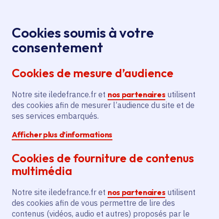
Panneau de gestion des cookies
Aller au menu
Aller au contenu principal
Aller au pied de page
Menu
Je re
Cookies soumis à votre
consentement
Tous les services
Ma Région près de
Accueil
chez moi
Transport et mobilité
Vélo
Cookies de mesure d’audience
Aménagement d'itinéraires cyclables dans la
commune
Notre site iledefrance.fr et
nos partenaires
utilisent
des cookies afin de mesurer l’audience du site et de
Aménagement d'itinéraires
ses services embarqués.
cyclables dans la commune
Afficher plus d’informations
Vélo
Cookies de fourniture de contenus
multimédia
Communes
Leuville-sur-Orge
(91)
,
Saint-Germain-lès-Arpajon
(91)
,
Saint-Michel-sur-Orge
(91)
Notre site iledefrance.fr et
nos partenaires
utilisent
Voté en 2022
des cookies afin de vous permettre de lire des
contenus (vidéos, audio et autres) proposés par le