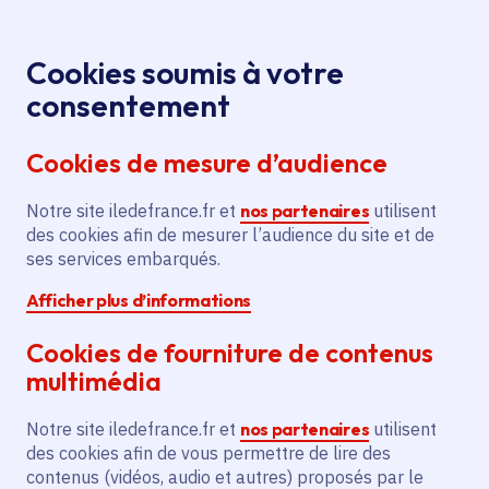
Panneau de gestion des cookies
Aller au menu
Aller au contenu principal
Aller au pied de page
Menu
Je re
Cookies soumis à votre
consentement
Tous les services
Ma Région près de
Accueil
SDRIF Environnemental
chez moi
Territoire
Cookies de mesure d’audience
Ma Région près de chez moi
Notre site iledefrance.fr et
nos partenaires
utilisent
des cookies afin de mesurer l’audience du site et de
Thème
ses services embarqués.
SDRIF Environnemental (7)
Afficher plus d’informations
Cookies de fourniture de contenus
multimédia
SDRIF Environnemental
Notre site iledefrance.fr et
nos partenaires
utilisent
des cookies afin de vous permettre de lire des
contenus (vidéos, audio et autres) proposés par le
En mars 2022, la Région Île-de-France a lancé la