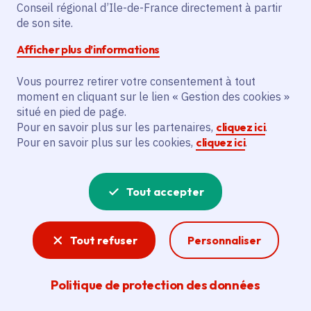
Conseil régional d’Ile-de-France directement à partir
révision de son Schéma directeur environnemental
de son site.
(SDRIF-E) qui déterminera l’aménagement du
territoire d’ici à 2040 pour les 12 millions de
Afficher plus d’informations
Franciliens.
Vous pourrez retirer votre consentement à tout
moment en cliquant sur le lien « Gestion des cookies »
En savoir plus sur le SDRIF-E.
situé en pied de page.
Pour en savoir plus sur les partenaires,
cliquez ici
.
Pour en savoir plus sur les cookies,
cliquez ici
.
Tout accepter
Tout refuser
Personnaliser
Politique de protection des données