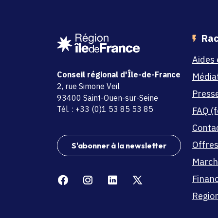
Rac
Aides 
Conseil régional d'Île-de-France
Média
adresse
2, rue Simone Veil
Press
code postal et commune
93400 Saint-Ouen-sur-Seine
Tél. : +33 (0)1 53 85 53 85
FAQ (f
Conta
Offres
S'abonner à la newsletter
March
Facebook
Instagram
Linkedin
X
Finan
Region