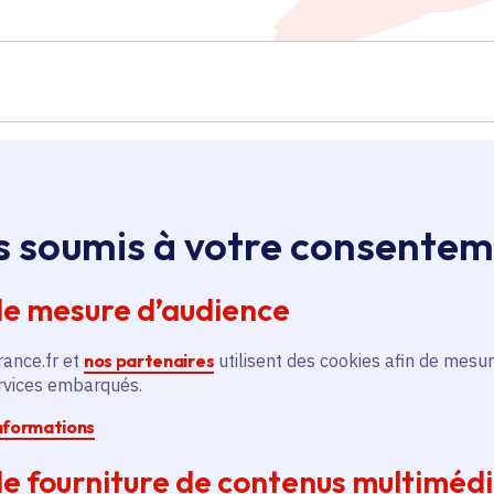
Île-de-France
s soumis à votre consente
Construction de
de mesure d’audience
e
logements dans la rue de
l'Orme
rance.fr et
nos partenaires
utilisent des cookies afin de mesur
ervices embarqués.
Territoire
Voté en 2020
informations
Fontenay-le-Vicomte (91)
e fourniture de contenus multiméd