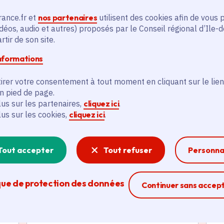
En savoir plus
En
rance.fr et
nos partenaires
utilisent des cookies afin de vous 
déos, audio et autres) proposés par le Conseil régional d’Ile-
tir de son site.
informations
irer votre consentement à tout moment en cliquant sur le lien
en pied de page.
és
lus sur les partenaires,
cliquez ici
.
lus sur les cookies,
cliquez ici
.
Actualité
A
thématique active
thém
Tout accepter
Tout refuser
Personna
que de protection des données
Ferme la modal
Continuer sans accep