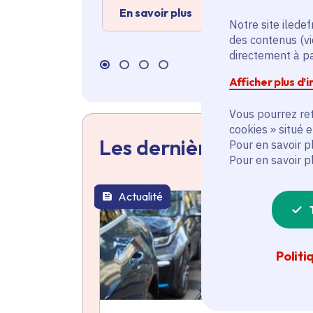
En savoir plus
Notre site iledef
des contenus (vi
directement à par
Afficher plus d’
Vous pourrez ret
cookies » situé 
Les dernières actualit
Pour en savoir p
Pour en savoir p
Actualité
thématique active
Politi