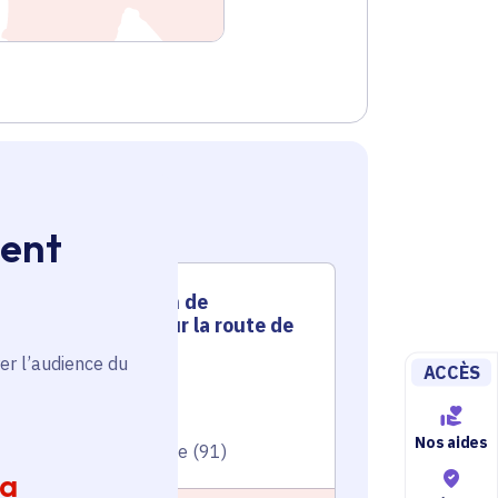
ment
Construction de
Cons
logements sur la route de
loge
Corbeil
er l’audience du
ACCÈS
Territoire
Territoire
Voté en 20
Voté en 2021
Nos aides
Saint-Prix (
Villemoisson-sur-Orge (91)
ia