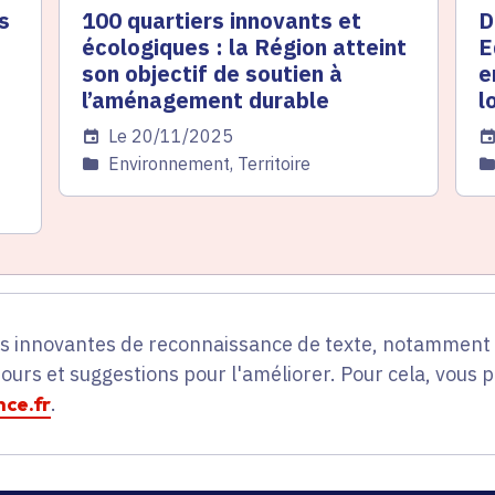
s
100 quartiers innovants et
D
écologiques : la Région atteint
E
son objectif de soutien à
e
l’aménagement durable
l
Date de l'arrêté
Le 20/11/2025
Da
Catégorie
Environnement, Territoire
C
es innovantes de reconnaissance de texte, notamment p
tours et suggestions pour l'améliorer. Pour cela, vous 
ce.fr
.