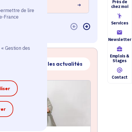
Près de
En savoir plus
 savoir plus
chez moi
permettre de lire
de-France
Services
Newsletter
 « Gestion des
Emplois &
Stages
Toutes les actualités
Contact
ctualité
atique active
liser
e
ter