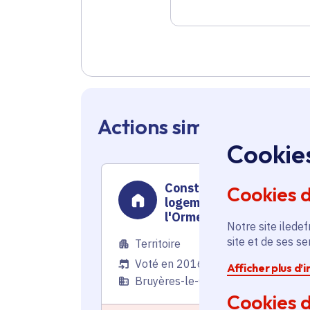
Actions similaires en 
Cookie
Construction de
Cookies 
logements dans la Zac d
l'Orme
Notre site iledef
site et de ses s
Territoire
Voté en 2016
Afficher plus d’
Bruyères-le-Châtel (91)
Cookies d