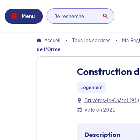
Panneau de gestion des cookies
Aller au menu
Aller au contenu principal
Aller au pied de page
Menu
Lancer la r
Tous les services
Ma Régi
Accueil
de l'Orme
Construction d
Logement
Communes
Bruyères-le-Châtel
(91)
Voté en 2021
Description