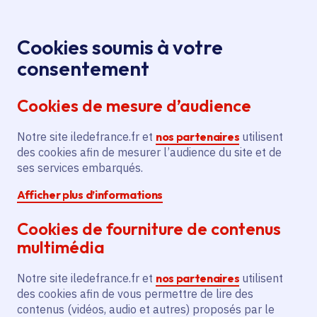
Panneau de gestion des cookies
Aller au menu
Aller au contenu principal
Aller au pied de page
Menu
Je re
Cookies soumis à votre
consentement
Tous les services
Ma Région près de
Accueil
Construction
chez moi
Territoire
Logement
Cookies de mesure d’audience
de logements sur la route de Corbeil
Notre site iledefrance.fr et
Construction de logements
nos partenaires
utilisent
des cookies afin de mesurer l’audience du site et de
sur la route de Corbeil
ses services embarqués.
Afficher plus d’informations
Logement
Cookies de fourniture de contenus
Communes
Villemoisson-sur-Orge
(91)
multimédia
Voté en 2021
Notre site iledefrance.fr et
nos partenaires
utilisent
des cookies afin de vous permettre de lire des
Description
contenus (vidéos, audio et autres) proposés par le