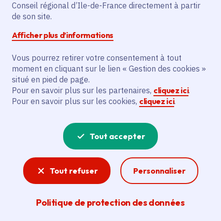
L'initiative prévoit la construction de 9
Conseil régional d’Ile-de-France directement à partir
logements à usage social (Plus) et 7
de son site.
logements prêt locatif aidé d'intégration
Afficher plus d’informations
(Plai). Ces logements seront situés 80
route de Corbeil à Villemoisson-sur-Orge.
Vous pourrez retirer votre consentement à tout
moment en cliquant sur le lien « Gestion des cookies »
Cela fait partie d'une vente en l'état futur
situé en pied de page.
d'achèvement (Vefa).
Pour en savoir plus sur les partenaires,
cliquez ici
.
Pour en savoir plus sur les cookies,
cliquez ici
.
Voir la délibération
Tout accepter
Logement
Tout refuser
Personnaliser
Mixité sociale, accès au logement,
aménagement de quartiers innovants et
écologiques, construction de nouveaux
Politique de protection des données
logements... La Région s’attache à améliorer