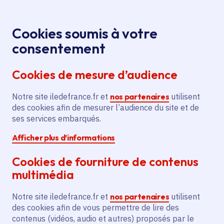
Panneau de gestion des cookies
Aller au menu
Aller au contenu principal
Aller au pied de page
Menu
Je re
Cookies soumis à votre
consentement
Tous les services
Ma Région près de
Accueil
Installation de
chez moi
Sécurité
Cookies de mesure d’audience
vidéoprotection pour la commune
Notre site iledefrance.fr et
Installation de
nos partenaires
utilisent
des cookies afin de mesurer l’audience du site et de
vidéoprotection pour la
ses services embarqués.
commune
Afficher plus d’informations
Sécurité
Cookies de fourniture de contenus
multimédia
Communes
Aubergenville
(78)
Voté en 2023
Notre site iledefrance.fr et
nos partenaires
utilisent
des cookies afin de vous permettre de lire des
contenus (vidéos, audio et autres) proposés par le
Description