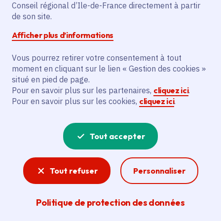
Conseil régional d’Ile-de-France directement à partir
de son site.
L'action vise à installer 36 points de
captation pour la commune
Afficher plus d’informations
d'Aubergenville. Elle prévoit le
remplacement de 25 caméras et
Vous pourrez retirer votre consentement à tout
moment en cliquant sur le lien « Gestion des cookies »
l'installation de 11 nouvelles caméras.
situé en pied de page.
Cela permettra de moderniser le dispositif
Pour en savoir plus sur les partenaires,
cliquez ici
.
de vidéoprotection.
Pour en savoir plus sur les cookies,
cliquez ici
.
Voir la délibération
Tout accepter
Tout refuser
Personnaliser
Sécurité
Transports, lycées, communes, mis en place par
Politique de protection des données
la Région le « bouclier de sécurité » permet de
renforcer la sécurité des Franciliens sur tout le