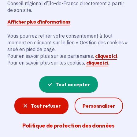
Conseil régional d’Ile-de-France directement à partir
de son site.
Description
Afficher plus d’informations
Le projet vise à accompagner 650 femmes
Vous pourrez retirer votre consentement à tout
en difficulté, victimes de violences et/ou
moment en cliquant sur le lien « Gestion des cookies »
de discrimination, en organisant des
situé en pied de page.
permanences juridiques et d'écoute.
Pour en savoir plus sur les partenaires,
cliquez ici
.
Pour en savoir plus sur les cookies,
cliquez ici
.
Voir la délibération
Tout accepter
Droits des femmes
Tout refuser
Personnaliser
Égalité, liberté et protection sont les axes de la
politique régionale en faveur de l’égalité
Politique de protection des données
femmes-hommes, qui se décline dans tous les
champs d’intervention de la Région.