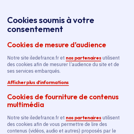
Panneau de gestion des cookies
Aller au menu
Aller au contenu principal
Aller au pied de page
Menu
Je re
Cookies soumis à votre
consentement
Tous les services
Ma Région près de
Accueil
chez moi
Santé - Social
Droits des femmes
Cookies de mesure d’audience
Accompagnement juridique et social pour femmes en
difficulté
Notre site iledefrance.fr et
nos partenaires
utilisent
des cookies afin de mesurer l’audience du site et de
Accompagnement juridique
ses services embarqués.
et social pour femmes en
Afficher plus d’informations
difficulté
Cookies de fourniture de contenus
Droits des femmes
multimédia
Communes
Paris 13e Arrondissement
(75)
,
Notre site iledefrance.fr et
nos partenaires
utilisent
Paris 13e Arrondissement
(75)
,
Bobigny
(93)
,
Bobigny
(93)
,
Lire plus
+
des cookies afin de vous permettre de lire des
contenus (vidéos, audio et autres) proposés par le
Voté en 2025