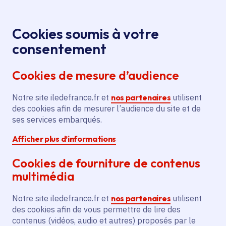
Panneau de gestion des cookies
Aller au menu
Aller au contenu principal
Aller au pied de page
Menu
Je re
Cookies soumis à votre
consentement
Tous les services
Ma Région près de
Accueil
Bobigny
chez moi
Cookies de mesure d’audience
Ma Région près de chez moi
Notre site iledefrance.fr et
nos partenaires
utilisent
des cookies afin de mesurer l’audience du site et de
Commune
ses services embarqués.
Afficher plus d’informations
Cookies de fourniture de contenus
multimédia
Bobigny
Notre site iledefrance.fr et
nos partenaires
utilisent
des cookies afin de vous permettre de lire des
Seine-Saint-Denis (93)
contenus (vidéos, audio et autres) proposés par le