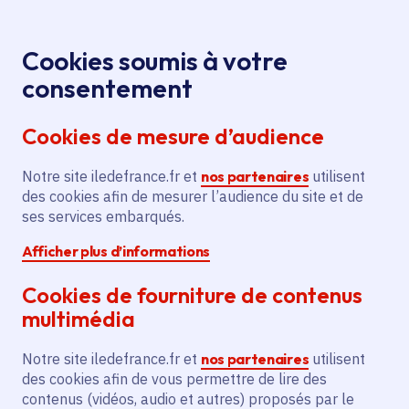
Panneau de gestion des cookies
Aller au menu
Aller au contenu principal
Aller au pied de page
Menu
Je re
Cookies soumis à votre
consentement
Tous les services
Ma Région près de
Accueil
Saclay
chez moi
Cookies de mesure d’audience
Ma Région près de chez moi
Notre site iledefrance.fr et
nos partenaires
utilisent
des cookies afin de mesurer l’audience du site et de
Commune
ses services embarqués.
Afficher plus d’informations
Cookies de fourniture de contenus
multimédia
Saclay
Notre site iledefrance.fr et
nos partenaires
utilisent
des cookies afin de vous permettre de lire des
Essonne (91)
contenus (vidéos, audio et autres) proposés par le