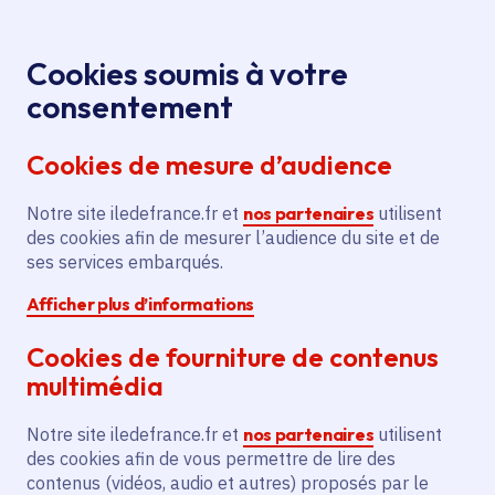
Panneau de gestion des cookies
Aller au menu
Aller au contenu principal
Aller au pied de page
Menu
Je re
Cookies soumis à votre
consentement
Tous les services
Ma Région près de
Accueil
chez moi
Emploi et formation
Emploi
Cookies de mesure d’audience
Création de contrats étudiants mentors pour
l'Université Paris-Saclay
Notre site iledefrance.fr et
nos partenaires
utilisent
des cookies afin de mesurer l’audience du site et de
Création de contrats
ses services embarqués.
étudiants mentors pour
Afficher plus d’informations
l'Université Paris-Saclay
Cookies de fourniture de contenus
Emploi
Enseignement supérieur
multimédia
Communes
Guyancourt
(78)
,
Mantes-la-Jolie
(78)
,
Notre site iledefrance.fr et
nos partenaires
utilisent
Mantes-la-Ville
(78)
,
Rambouillet
(78)
,
Lire plus
+
des cookies afin de vous permettre de lire des
contenus (vidéos, audio et autres) proposés par le
Voté en 2025