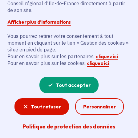
Conseil régional d’Ile-de-France directement à partir
de son site.
Description
Afficher plus d’informations
L’initiative prévoit créer 185 contrats
Vous pourrez retirer votre consentement à tout
étudiants mentors pour l’Université Paris-
moment en cliquant sur le lien « Gestion des cookies »
Saclay et l’Université de Versailles Saint
situé en pied de page.
Quentin, bénéficiant à 700 étudiants.
Pour en savoir plus sur les partenaires,
cliquez ici
.
Pour en savoir plus sur les cookies,
cliquez ici
.
Voir la délibération
Tout accepter
Emploi
Tout refuser
Personnaliser
Pour que tous les Franciliens puissent trouver
un emploi et s'insérer durablement dans le
Politique de protection des données
monde du travail ou se réorienter, la Région Île-
de-France leur permet d'accéder à des