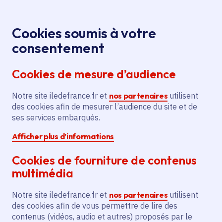
Panneau de gestion des cookies
Aller au menu
Aller au contenu principal
Aller au pied de page
Menu
Je re
Cookies soumis à votre
consentement
Tous les services
Ma Région près de
Accueil
Paris 20e Arrondissement
chez moi
Cookies de mesure d’audience
Ma Région près de chez moi
Notre site iledefrance.fr et
nos partenaires
utilisent
des cookies afin de mesurer l’audience du site et de
Commune
ses services embarqués.
Afficher plus d’informations
Cookies de fourniture de contenus
multimédia
Paris 20e Arrondissement
Notre site iledefrance.fr et
nos partenaires
utilisent
des cookies afin de vous permettre de lire des
Paris (75)
contenus (vidéos, audio et autres) proposés par le