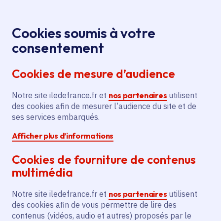
Panneau de gestion des cookies
Aller au menu
Aller au contenu principal
Aller au pied de page
Menu
Je re
Cookies soumis à votre
consentement
Tous les services
Ma Région près de
Accueil
Nanteuil-lès-Meaux
chez moi
Cookies de mesure d’audience
Ma Région près de chez moi
Notre site iledefrance.fr et
nos partenaires
utilisent
des cookies afin de mesurer l’audience du site et de
Commune
ses services embarqués.
Afficher plus d’informations
Cookies de fourniture de contenus
multimédia
Nanteuil-lès-Meaux
Notre site iledefrance.fr et
nos partenaires
utilisent
des cookies afin de vous permettre de lire des
Seine-et-Marne (77)
contenus (vidéos, audio et autres) proposés par le