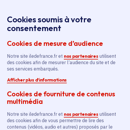
Panneau de gestion des cookies
Aller au menu
Aller au contenu principal
Aller au pied de page
Menu
Je re
Cookies soumis à votre
consentement
Tous les services
Ma Région près de
Accueil
Meaux
chez moi
Cookies de mesure d’audience
Ma Région près de chez moi
Notre site iledefrance.fr et
nos partenaires
utilisent
des cookies afin de mesurer l’audience du site et de
Commune
ses services embarqués.
Afficher plus d’informations
Cookies de fourniture de contenus
multimédia
Meaux
Notre site iledefrance.fr et
nos partenaires
utilisent
des cookies afin de vous permettre de lire des
Seine-et-Marne (77)
contenus (vidéos, audio et autres) proposés par le