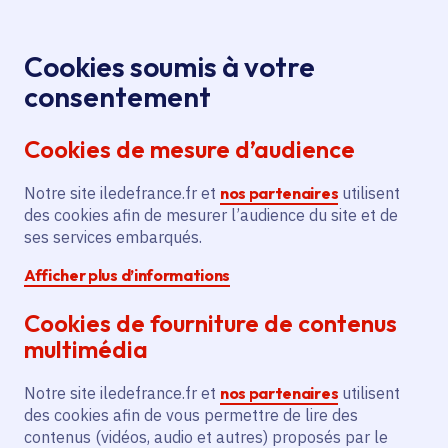
Panneau de gestion des cookies
Aller au menu
Aller au contenu principal
Aller au pied de page
Menu
Je re
Cookies soumis à votre
consentement
Tous les services
Ma Région près de
Accueil
Maisons-Laffitte
chez moi
Cookies de mesure d’audience
Ma Région près de chez moi
Notre site iledefrance.fr et
nos partenaires
utilisent
des cookies afin de mesurer l’audience du site et de
Commune
ses services embarqués.
Afficher plus d’informations
Cookies de fourniture de contenus
multimédia
Maisons-Laffitte
Notre site iledefrance.fr et
nos partenaires
utilisent
des cookies afin de vous permettre de lire des
Yvelines (78)
contenus (vidéos, audio et autres) proposés par le