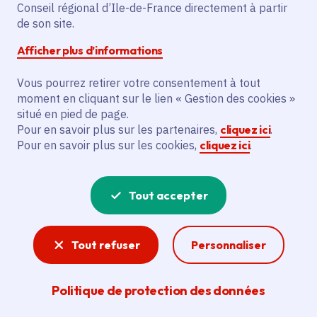
Conseil régional d’Ile-de-France directement à partir
Description
de son site.
L'extension du réseau de chaleur de
Afficher plus d’informations
Créteil vise à étendre le réseau de 2315
Vous pourrez retirer votre consentement à tout
mètres linéaires. Elle permettra le
moment en cliquant sur le lien « Gestion des cookies »
raccordement de 1553 équivalent
situé en pied de page.
logements. L'objectif est d'injecter 16 842
Pour en savoir plus sur les partenaires,
cliquez ici
.
mwh de chaleur renouvelable. Cela
Pour en savoir plus sur les cookies,
cliquez ici
.
bénéficiera à la ville de Créteil, l'hôpital
Chenevier et plusieurs copropriétés. La
Tout accepter
mise en œuvre se fera sous un contrat de
délégation de service public (Dsp) entre la
ville et la Scuc.
Tout refuser
Personnaliser
Voir la délibération
Politique de protection des données