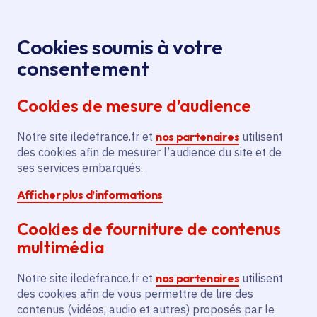
Panneau de gestion des cookies
Aller au menu
Aller au contenu principal
Aller au pied de page
Menu
Je re
Cookies soumis à votre
consentement
Tous les services
Ma Région près de
Accueil
Extension
chez moi
Environnement
Énergie
Cookies de mesure d’audience
du réseau de chaleur pour 1553 équivalent
logements
Notre site iledefrance.fr et
nos partenaires
utilisent
des cookies afin de mesurer l’audience du site et de
Extension du réseau de
ses services embarqués.
chaleur pour 1553 équivalent
Afficher plus d’informations
logements
Cookies de fourniture de contenus
Énergie
multimédia
Communes
Créteil
(94)
Notre site iledefrance.fr et
nos partenaires
utilisent
Voté en 2021
des cookies afin de vous permettre de lire des
contenus (vidéos, audio et autres) proposés par le