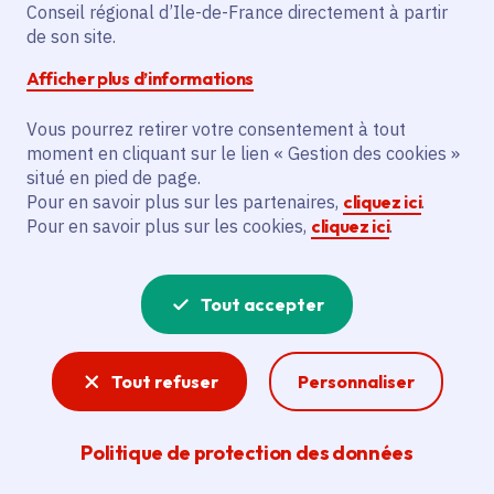
Voté en 2022
Conseil régional d’Ile-de-France directement à partir
de son site.
Afficher plus d’informations
Description
L'extension du réseau de chaleur vise à
Vous pourrez retirer votre consentement à tout
étendre le réseau de 5 534 mètres
moment en cliquant sur le lien « Gestion des cookies »
situé en pied de page.
linéaires pour le raccordement de 3 333
Pour en savoir plus sur les partenaires,
cliquez ici
.
équivalents logements supplémentaires.
Pour en savoir plus sur les cookies,
cliquez ici
.
Cela comprend l'installation d'une pompe
à chaleur de 4 mw et l'augmentation de la
production de géothermie. Ces actions
Tout accepter
permettront de valoriser 18,4 gwh
d'énergie renouvelable supplémentaire
Tout refuser
Personnaliser
par an. L'objectif est d'améliorer le mix
énergétique et de réduire les émissions de
co².
Politique de protection des données