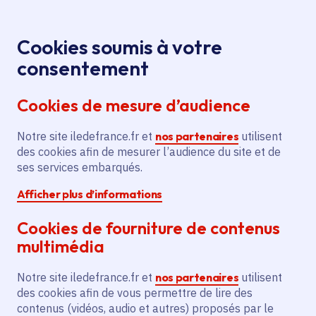
Panneau de gestion des cookies
Aller au menu
Aller au contenu principal
Aller au pied de page
Menu
Je re
Cookies soumis à votre
consentement
Tous les services
Ma Région près de
Accueil
Extension
chez moi
Environnement
Énergie
Cookies de mesure d’audience
du réseau de chaleur pour 3 333 équivalents
logements supplémentaires
Notre site iledefrance.fr et
nos partenaires
utilisent
des cookies afin de mesurer l’audience du site et de
Extension du réseau de
ses services embarqués.
chaleur pour 3 333
Afficher plus d’informations
équivalents logements
supplémentaires
Cookies de fourniture de contenus
multimédia
Énergie
Notre site iledefrance.fr et
nos partenaires
utilisent
Communes
Orly
(94)
,
Choisy-le-Roi
(94)
,
des cookies afin de vous permettre de lire des
Villeneuve-le-Roi
(94)
contenus (vidéos, audio et autres) proposés par le