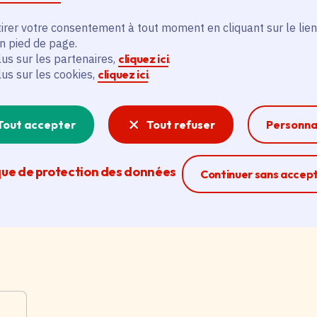
irer votre consentement à tout moment en cliquant sur le lien
Data centers : la stratégie
C
en pied de page.
régionale pour un numérique
c
lus sur les partenaires,
cliquez ici
.
responsable
n
lus sur les cookies,
cliquez ici
.
a
Date de l'arrêté
Le 26/06/2026
é
Catégorie
Économie, Environnement
Tout accepter
Tout refuser
Personna
Da
C
que de protection des données
Ferme la modal
Continuer sans accep