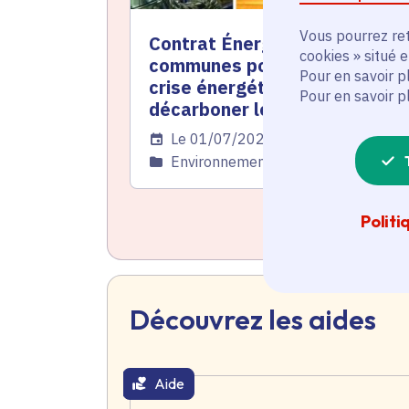
Vous pourrez ret
Contrat Énergie : l'aide aux
cookies » situé 
communes pour maîtriser la
Pour en savoir p
crise énergétique et
Pour en savoir p
décarboner les territoires
Date de l'arrêté
Le 01/07/2026
Catégorie
Environnement
Politi
Découvrez les aides
Aide
thématique active