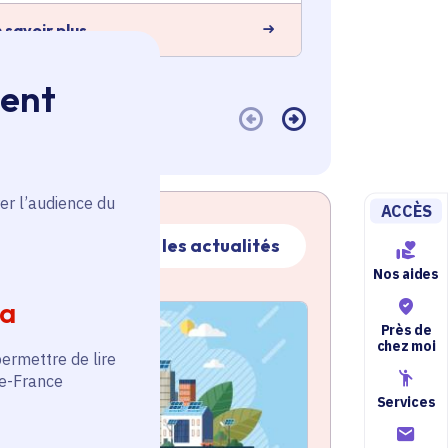
 savoir plus
En savoir plus
ment
er l’audience du
ACCÈS
Toutes les actualités
Nos aides
ia
ctualité
atique active
Près de
chez moi
permettre de lire
de-France
Services