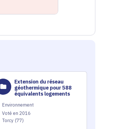
Extension du réseau
Exte
géothermique pour 588
chal
équivalents logements
linéa
Environnement
Environnem
Voté en 2016
Voté en 20
Torcy (77)
Chessy (77),