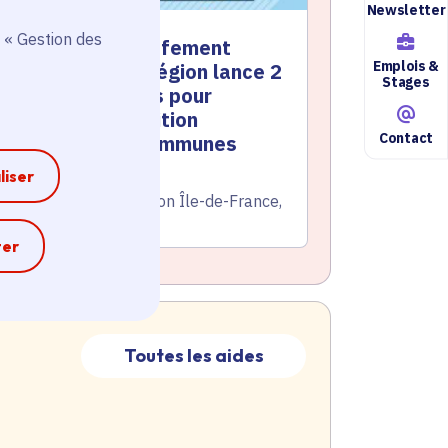
Newsletter
 « Gestion des
anicules, réchauffement
Emplois &
limatique… : la Région lance 2
Stages
ouveaux contrats pour
ccélérer la transition
Contact
cologique des communes
liser
te de l'arrêté
Le 25/06/2026
atégorie
Environnement, Région Île-de-France,
Territoire
e
ter
Toutes les aides