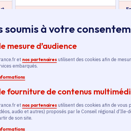
En
En savoir plus
s soumis à votre consente
de mesure d’audience
rance.fr et
nos partenaires
utilisent des cookies afin de mesur
ervices embarqués.
és
informations
e fourniture de contenus multiméd
Actualité
A
thématique active
thém
rance.fr et
nos partenaires
utilisent des cookies afin de vous 
déos, audio et autres) proposés par le Conseil régional d’Ile-
tir de son site.
informations