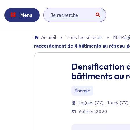
Panneau de gestion des cookies
Aller au menu
Aller au contenu principal
Aller au pied de page
Menu
Lancer la r
Tous les services
Ma Régi
Accueil
raccordement de 4 bâtiments au réseau 
Densification 
bâtiments au 
Énergie
Communes
Lognes
(77)
,
Torcy
(77)
Voté en 2020