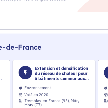
Île-de-France
Extension et densification
du réseau de chaleur pour
à
5 bâtiments communaux,
une résidence sociale, un
Environnement
collège et une future zone
d'aménagement
Voté en 2020
Tremblay-en-France (93), Mitry-
Mory (77)