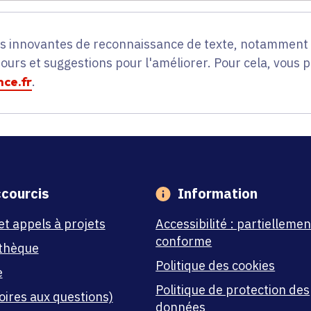
es innovantes de reconnaissance de texte, notamment p
tours et suggestions pour l'améliorer. Pour cela, vous 
ce.fr
.
courcis
Information
et appels à projets
Accessibilité : partiellemen
conforme
thèque
Politique des cookies
e
Politique de protection des
oires aux questions)
données