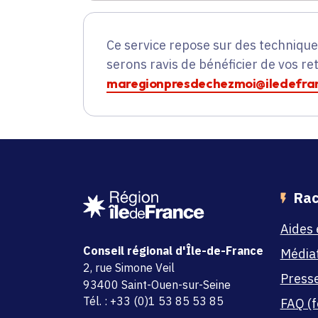
Ce service repose sur des techniqu
serons ravis de bénéficier de vos re
maregionpresdechezmoi@iledefran
Rac
Aides 
Conseil régional d'Île-de-France
Média
adresse
2, rue Simone Veil
Press
code postal et commune
93400 Saint-Ouen-sur-Seine
Tél. : +33 (0)1 53 85 53 85
FAQ (f