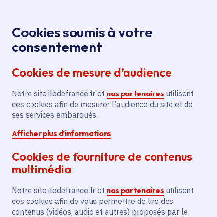
Panneau de gestion des cookies
Aller au menu
Aller au contenu principal
Aller au pied de page
Menu
Je re
Cookies soumis à votre
consentement
Tous les services
Ma Région près de
Accueil
Étude
chez moi
Environnement
Énergie
Cookies de mesure d’audience
pour le schéma directeur énergie territorial de la
Communauté d'Agglomération
Notre site iledefrance.fr et
nos partenaires
utilisent
des cookies afin de mesurer l’audience du site et de
Étude pour le schéma
ses services embarqués.
directeur énergie territorial
Afficher plus d’informations
de la Communauté
d'Agglomération
Cookies de fourniture de contenus
multimédia
Énergie
Climat
Notre site iledefrance.fr et
nos partenaires
utilisent
Communes
Maurecourt
(78)
,
Boisemont
(95)
,
Cergy
(95)
,
des cookies afin de vous permettre de lire des
Courdimanche
(95)
,
Lire plus
+
contenus (vidéos, audio et autres) proposés par le