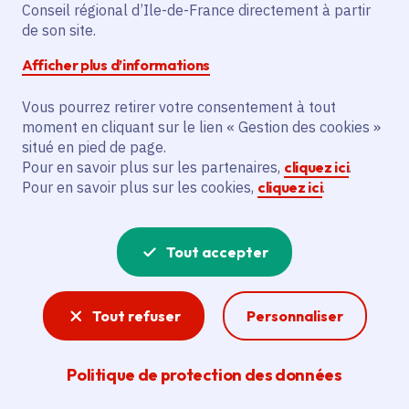
Voté en 2024
Conseil régional d’Ile-de-France directement à partir
de son site.
Afficher plus d’informations
Description
Le projet vise à étudier la possibilité de
Vous pourrez retirer votre consentement à tout
créer ou développer des énergies
moment en cliquant sur le lien « Gestion des cookies »
situé en pied de page.
renouvelables et de récupération sur le
Pour en savoir plus sur les partenaires,
cliquez ici
.
territoire de la Communauté
Pour en savoir plus sur les cookies,
cliquez ici
.
d'Agglomération de Cergy-Pontoise. Cela
inclut l'identification des sources de
chaleur renouvelable et l'établissement
Tout accepter
de plusieurs scénarii possibles.
Tout refuser
Personnaliser
Voir la délibération
Politique de protection des données