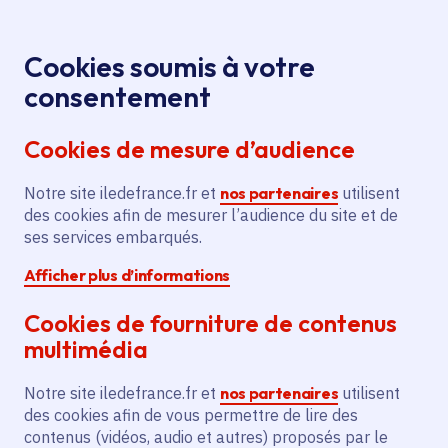
Panneau de gestion des cookies
Aller au menu
Aller au contenu principal
Aller au pied de page
Menu
Je re
Cookies soumis à votre
consentement
Tous les services
Ma Région près de
Accueil
Éragny
chez moi
Cookies de mesure d’audience
Ma Région près de chez moi
Notre site iledefrance.fr et
nos partenaires
utilisent
des cookies afin de mesurer l’audience du site et de
Commune
ses services embarqués.
Afficher plus d’informations
Cookies de fourniture de contenus
multimédia
Éragny
Notre site iledefrance.fr et
nos partenaires
utilisent
des cookies afin de vous permettre de lire des
Val-d'Oise (95)
contenus (vidéos, audio et autres) proposés par le