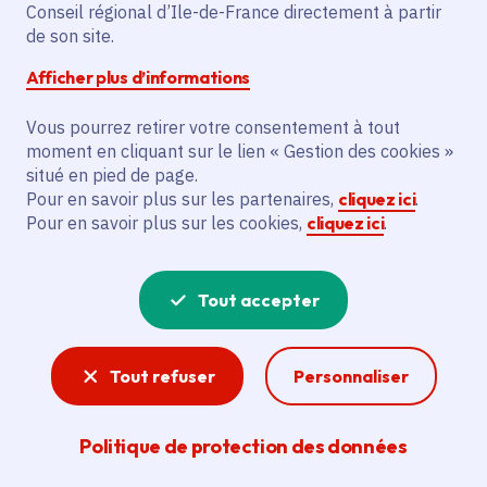
Conseil régional d’Ile-de-France directement à partir
de son site.
Description
Afficher plus d’informations
Le projet vise à créer une installation de
recyclage de plâtre à Echarcon, financée
Vous pourrez retirer votre consentement à tout
par la Région et portée par l’entreprise Le
moment en cliquant sur le lien « Gestion des cookies »
situé en pied de page.
Grand Plâtre. Il prévoit la construction
Pour en savoir plus sur les partenaires,
cliquez ici
.
d’une unité de traitement et l’acquisition
Pour en savoir plus sur les cookies,
cliquez ici
.
d’équipements pour séparer, trier et
épurer 30 000 tonnes de déchets de
plâtre par an. Les bénéficiaires principaux
Tout accepter
sont les acteurs du BTP et l’usine PLACO
de Vaujours, qui bénéficiera du gypse
Tout refuser
Personnaliser
recyclé. Le projet contribue à l’économie
circulaire en évitant l’enfouissement des
déchets et en préservant des ressources
Politique de protection des données
naturelles, tout en réduisant les émissions