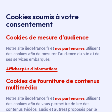
Panneau de gestion des cookies
Aller au menu
Aller au contenu principal
Aller au pied de page
Menu
Je re
Cookies soumis à votre
consentement
Tous les services
Ma Région près de
Accueil
chez moi
Environnement
Économie circulaire et
Cookies de mesure d’audience
Création d'une installation de
gestion des déchets
recyclage de plâtre à Echarcon
Notre site iledefrance.fr et
nos partenaires
utilisent
des cookies afin de mesurer l’audience du site et de
Création d'une installation de
ses services embarqués.
recyclage de plâtre à
Afficher plus d’informations
Echarcon
Cookies de fourniture de contenus
Économie circulaire et gestion des déchets
multimédia
Communes
Écharcon
(91)
,
Vaujours
(93)
,
Notre site iledefrance.fr et
nos partenaires
utilisent
Quincy-Voisins
(77)
des cookies afin de vous permettre de lire des
Voté en 2025
contenus (vidéos, audio et autres) proposés par le